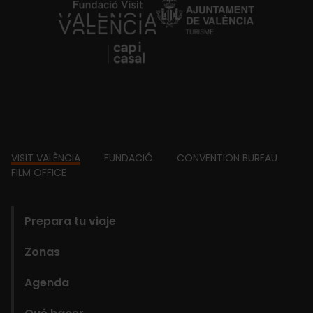
https://fundacion.visitvalencia.com/
Footer
VISIT VALÈNCIA
FUNDACIÓ
CONVENTION BUREAU
FILM OFFICE
domains
Prepara tu viaje
Zonas
Agenda