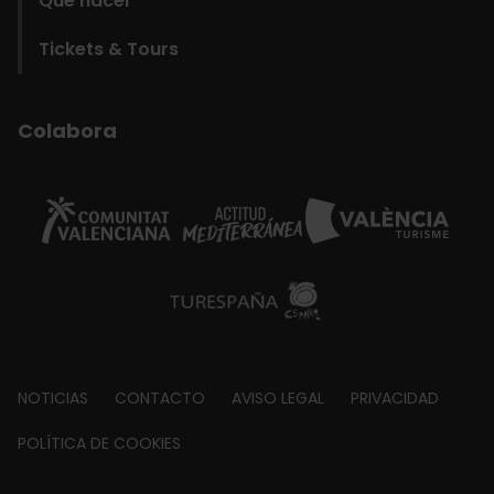
Qué hacer
Tickets & Tours
Colabora
Footer
NOTICIAS
CONTACTO
AVISO LEGAL
PRIVACIDAD
about
POLÍTICA DE COOKIES