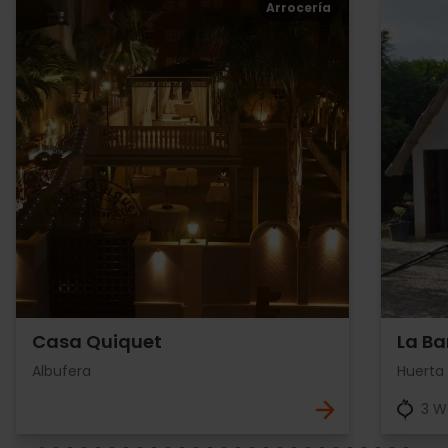
Arrocería
Casa Quiquet
La Ba
Albufera
Huerta
3 W