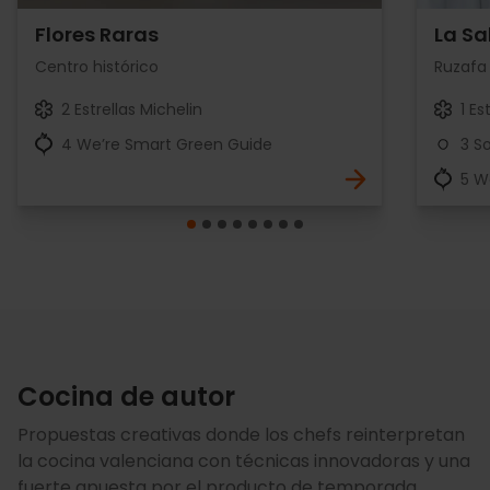
Flores Raras
La Sa
Centro histórico
Ruzafa
2 Estrellas Michelin
1 Es
4 We’re Smart Green Guide
3 S
5 W
Cocina de autor
Propuestas creativas donde los chefs reinterpretan
la cocina valenciana con técnicas innovadoras y una
fuerte apuesta por el producto de temporada.