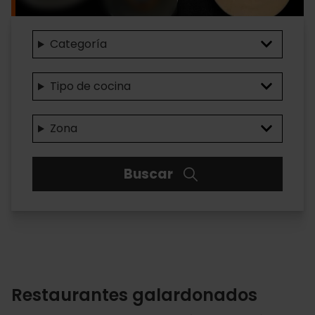
Associated
Categoría
resources
Tipo de cocina
VV
-
Zona
Activity
group
Buscar
Restaurantes galardonados