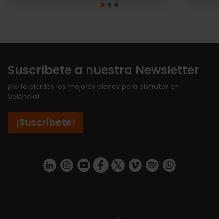
Suscríbete a nuestra Newsletter
¡No te pierdas los mejores planes para disfrutar en
València!
¡Suscríbete!
https://www.linkedin.com/company/turismo-valencia/mycompany/
https://www.instagram.com/visit_valencia/
https://www.youtube.com/user/Turisvale
https://www.facebook.com/turismov
https://twitter.com/Valenciatu
https://vimeo.com/visitva
https://open.spotif
https://api.whatsapp.com/se