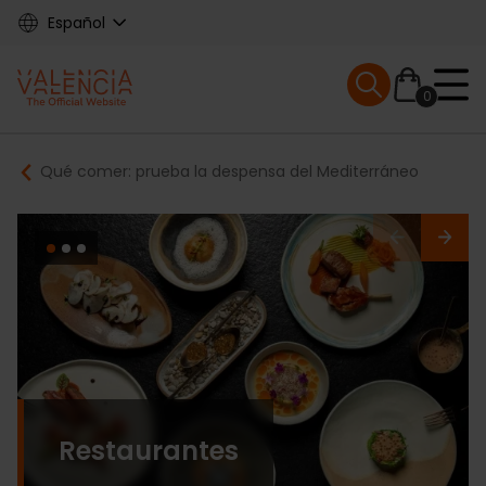
Skip
Español
to
main
Mobile menu ex
content
0
Main
Breadcrumb
Qué comer: prueba la despensa del Mediterráneo
navigation
Restaurantes