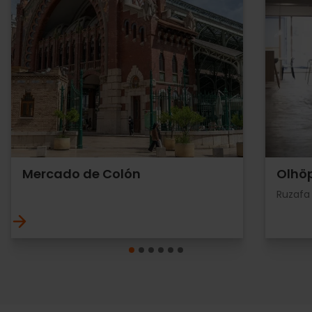
Mercado de Colón
Olhöp
Ruzafa