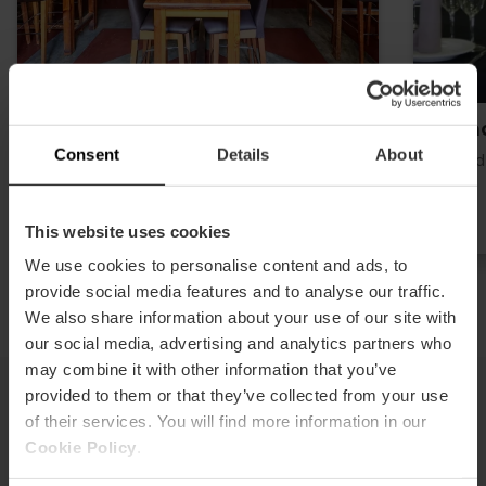
Bodega Casa Montaña
Belm
Consent
Details
About
Playa, Marina y Poblados marítimos
Ciudad
4 We’re Smart Green Guide
This website uses cookies
We use cookies to personalise content and ads, to
provide social media features and to analyse our traffic.
We also share information about your use of our site with
our social media, advertising and analytics partners who
may combine it with other information that you’ve
provided to them or that they’ve collected from your use
of their services. You will find more information in our
Cocina fusión
Cookie Policy
.
La cocina fusión combina la tradición mediterránea