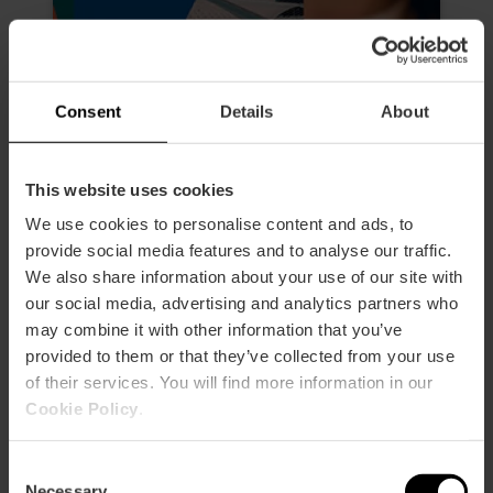
Consent
Details
About
This website uses cookies
GRUPOS Valencia Tourist Card 24,
48 y 72 horas
We use cookies to personalise content and ads, to
provide social media features and to analyse our traffic.
4.9
- 6 opiniones
We also share information about your use of our site with
our social media, advertising and analytics partners who
15% descuento
may combine it with other information that you’ve
Activación primer uso
provided to them or that they’ve collected from your use
of their services. You will find more information in our
14,45 €
Desde
17,00 €
Cookie Policy
.
Consent
Necessary