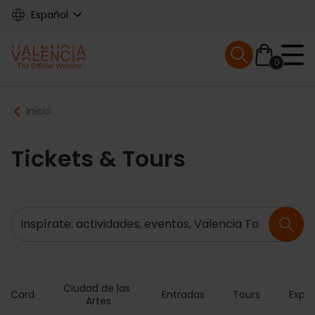
Skip
Español
to
main
Mobile menu ex
content
0
Main
Breadcrumb
Inicio
navigation
Tickets & Tours
Buscar
Ciudad de las 
ia Card
Entradas
Tours
Exper
Artes