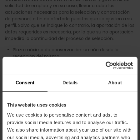
solicitud de empleo y en su caso, llevar a cabo las
actuaciones necesarias para la selección y contratación
de personal, a fin de ofertarle puestos que se ajusten a su
perfil. Salvo que se indique lo contrario, la aportación de los
datos requeridos es necesaria, por lo que su no aportación
impedirá la continuidad del proceso de selección.
Plazo máximo de conservación: un año desde la
recepción del mismo.
Base jurídica: consentimiento del interesado.
7. Tratamiento de imágenes de videovigilancia en las
instalaciones de FUNDACIÓ VISIT VALÈNCIA
Consent
Details
About
Plazo máximo de conservación: 30 días.
Base jurídica: interés legítimo.
This website uses cookies
We use cookies to personalise content and ads, to
provide social media features and to analyse our traffic.
We also share information about your use of our site with
our social media, advertising and analytics partners who