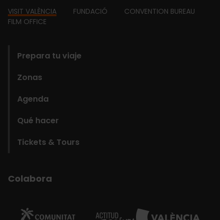
Footer
VISIT VALÈNCIA
FUNDACIÓ
CONVENTION BUREAU
FILM OFFICE
domains
Prepara tu viaje
Zonas
Agenda
Qué hacer
Tickets & Tours
Colabora