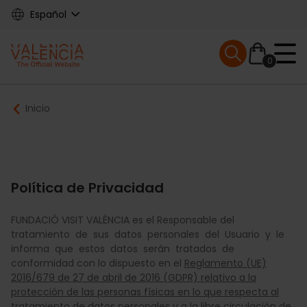
Skip
Español
to
main
Mobile menu ex
content
0
Main
Breadcrumb
Inicio
navigation
Política de Privacidad
FUNDACIÓ VISIT VALÈNCIA es el Responsable del
tratamiento de sus datos personales del Usuario y le
informa que estos datos serán tratados de
conformidad con lo dispuesto en el
Reglamento (UE)
2016/679 de 27 de abril de 2016 (GDPR) relativo a la
protección de las personas físicas en lo que respecta al
tratamiento de datos personales y a la libre circulación de