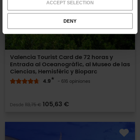
ACCEPT SELECTION
DENY
Valencia Tourist Card de 72 horas y
Entrada al Oceanogràfic, al Museo de las
Ciencias, Hemisfèric y Bioparc
4.9
- 616 opiniones
105,63 €
Desde
113,75 €