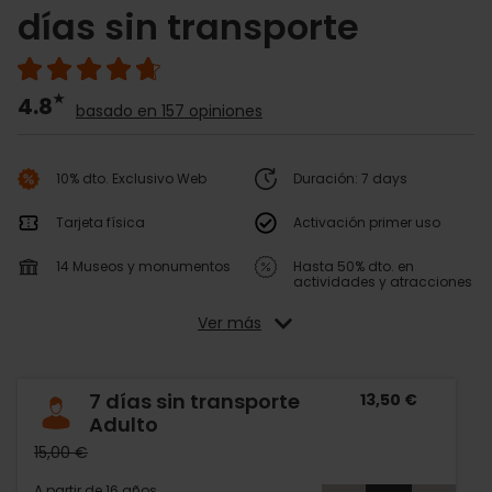
días sin transporte
4.8
basado en 157 opiniones
10% dto. Exclusivo Web
Duración: 7 days
Tarjeta física
Activación primer uso
14 Museos y monumentos
Hasta 50% dto. en
actividades y atracciones
Ver más
7 días sin transporte
13,50 €
Adulto
15,00 €
A partir de 16 años