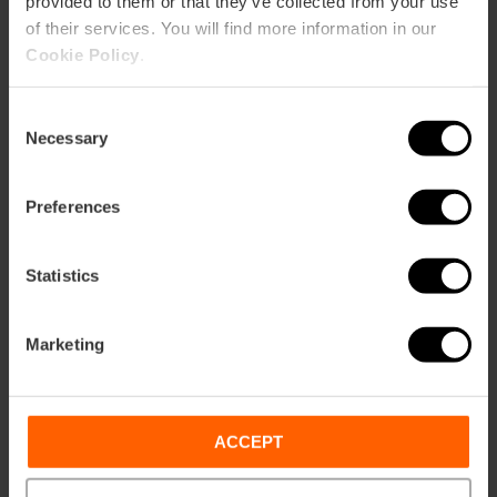
provided to them or that they’ve collected from your use
Valencia Tourist Card 7 días sin
of their services. You will find more information in our
transporte + Bus Turístico 24 horas
Cookie Policy
.
5
- 2 opiniones
Consent
Necessary
Selection
37,00 €
Desde
41,00 €
Preferences
Statistics
Marketing
ACCEPT