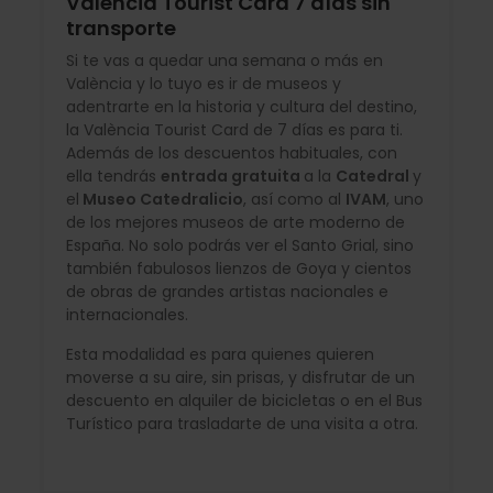
València Tourist Card 7 días sin
transporte
Si te vas a quedar una semana o más en
València y lo tuyo es ir de museos y
adentrarte en la historia y cultura del destino,
la València Tourist Card de 7 días es para ti.
Además de los descuentos habituales, con
ella tendrás
entrada gratuita
a la
Catedral
y
el
Museo Catedralicio
, así como al
IVAM
, uno
de los mejores museos de arte moderno de
España. No solo podrás ver el Santo Grial, sino
también fabulosos lienzos de Goya y cientos
de obras de grandes artistas nacionales e
internacionales.
Esta modalidad es para quienes quieren
moverse a su aire, sin prisas, y disfrutar de un
descuento en alquiler de bicicletas o en el Bus
Turístico para trasladarte de una visita a otra.