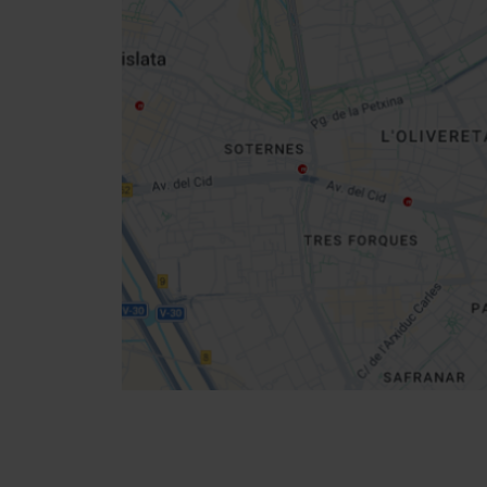
Close
sidebar
da
map
Get
your
location
Cómo llegar