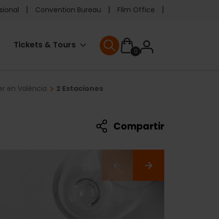
e
sional
Convention Bureau
Film Office
ader
User
Tickets & Tours
0
enu
User menu
accoun
r en València
2 Estaciones
menu
Compartir