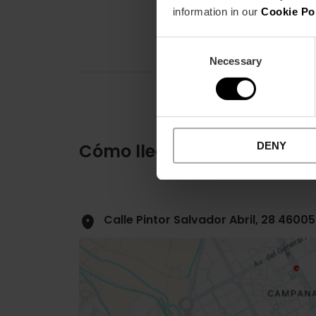
information in our
Cookie Po
Consent
Necessary
Selection
DENY
Cómo llegar
Calle Pintor Salvador Abril, 28 4600