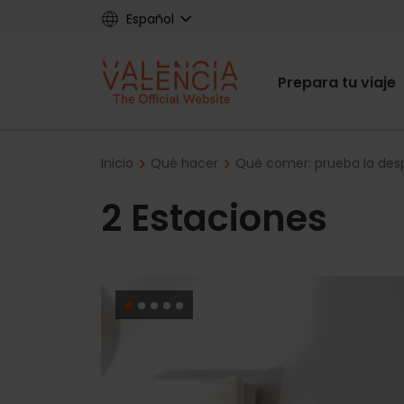
Skip
Español
to
main
Main
content
Prepara tu viaje
navigat
Breadcrumb
Inicio
Qué hacer
Qué comer: prueba la des
2 Estaciones