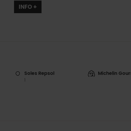
INFO +
Soles Repsol
Michelin Gou
1