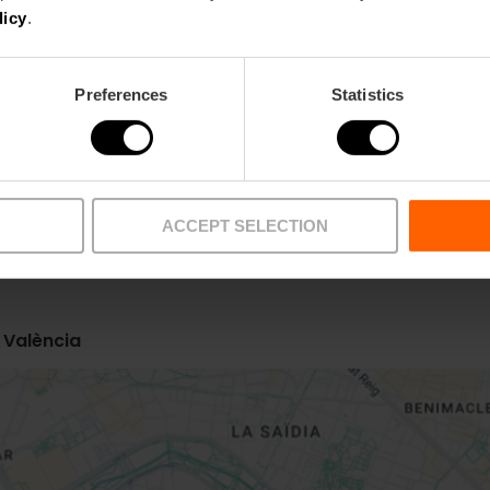
licy
.
Preferences
Statistics
ACCEPT SELECTION
Bus
6,
14,
15,
19,
35,
40
5 València