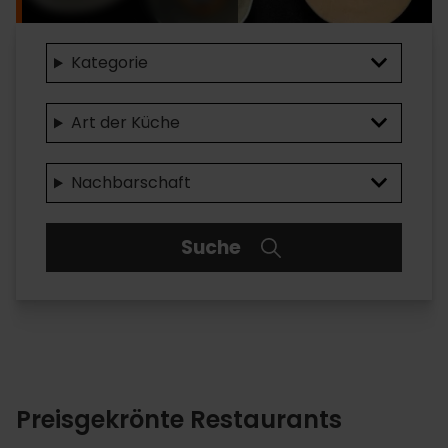
Associated
Kategorie
resources
Art der Küche
VV
-
Nachbarschaft
Activity
group
Suche
Preisgekrönte Restaurants