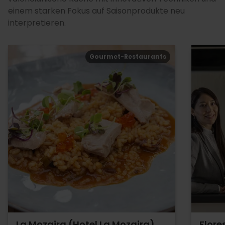
einem starken Fokus auf Saisonprodukte neu
interpretieren.
Gourmet-Restaurants
La Mozaira (Hotel La Mozaira)
Flore