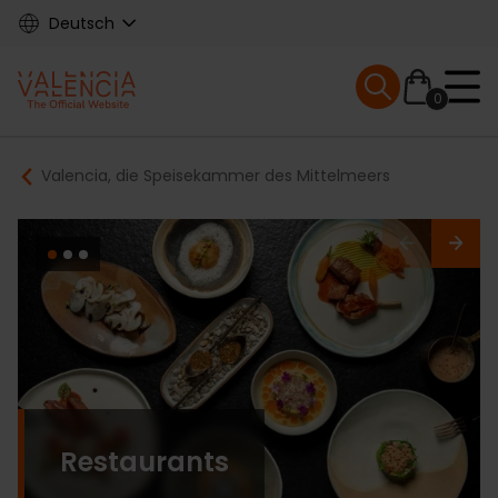
Skip
Deutsch
to
main
Mobile menu ex
content
0
Main
Breadcrumb
Valencia, die Speisekammer des Mittelmeers
navigation
Restaurants