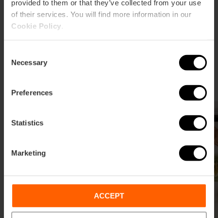
provided to them or that they’ve collected from your use
Fusionsküche
of their services. You will find more information in our
Cookie Policy
.
Die Fusionsküche verbindet mediterrane Tradition
mit japanischen und asiatischen Einflüssen und
Consent
schafft so innovative Konzepte, in denen Techniken,
Necessary
Selection
Kulturen und einzigartige Aromen miteinander
verschmelzen.
Preferences
Fusión
Statistics
Marketing
ACCEPT