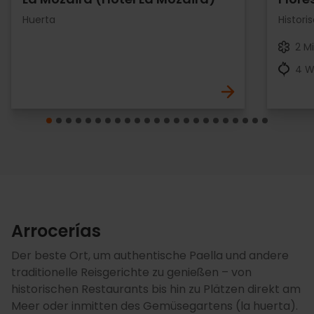
Huerta
Histor
2 Mi
4 W
Arrocerías
Der beste Ort, um authentische Paella und andere
traditionelle Reisgerichte zu genießen – von
historischen Restaurants bis hin zu Plätzen direkt am
Meer oder inmitten des Gemüsegartens (la huerta).