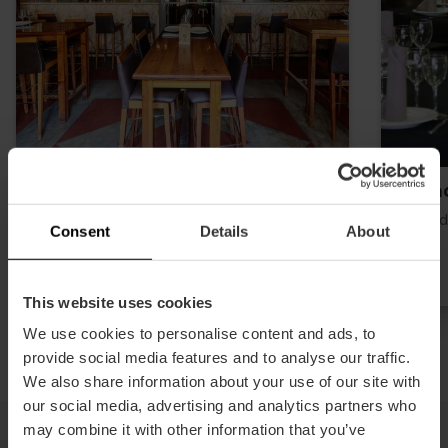
Bodega Casa Montaña
Belm
Seestädte und Strände
Stadt 
Consent
Details
About
4 We’re Smart Green Guide
This website uses cookies
We use cookies to personalise content and ads, to
provide social media features and to analyse our traffic.
We also share information about your use of our site with
our social media, advertising and analytics partners who
may combine it with other information that you’ve