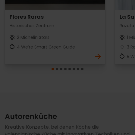
Flores Raras
La Sa
Historisches Zentrum
Ruzafa
2 Michelin Stars
1 Mi
4 We’re Smart Green Guide
3 R
5 W
Autorenküche
Kreative Konzepte, bei denen Köche die
valencianische Küche mit innovativen Techniken und