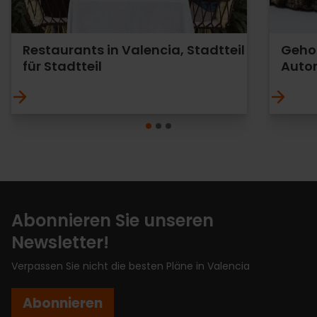
Restaurants in Valencia, Stadtteil
Geho
für Stadtteil
Auto
Abonnieren Sie unseren
Newsletter!
Verpassen Sie nicht die besten Pläne in Valencia
Abonnieren