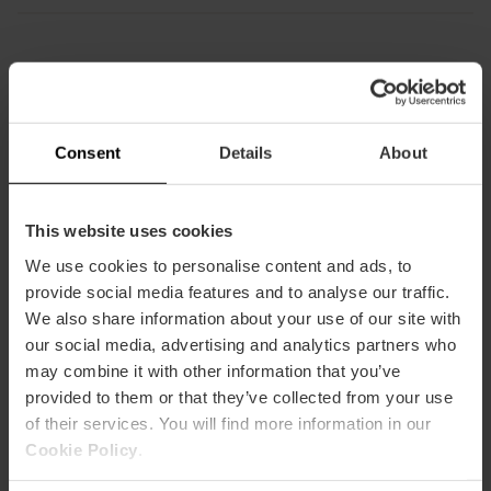
Capacidad
Restaurante
Consent
Details
About
160
This website uses cookies
We use cookies to personalise content and ads, to
provide social media features and to analyse our traffic.
We also share information about your use of our site with
our social media, advertising and analytics partners who
Cómo llegar
may combine it with other information that you’ve
provided to them or that they’ve collected from your use
Metro
of their services. You will find more information in our
L2,
L4,
L5
Cookie Policy
.
Bus