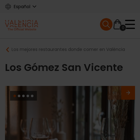
Skip
Español
to
main
Mobile menu ex
content
0
Main
Breadcrumb
Los mejores restaurantes donde comer en València
navigation
Los Gómez San Vicente