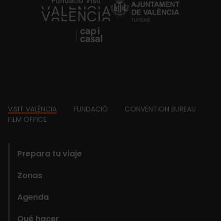
https://fundacion.visitvalencia.com/
Footer
VISIT VALÈNCIA
FUNDACIÓ
CONVENTION BUREAU
FILM OFFICE
domains
Prepara tu viaje
Zonas
Agenda
Qué hacer