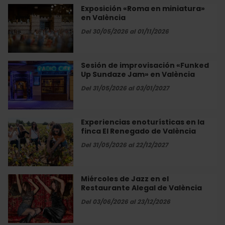
El
Exposición «Roma en miniatura»
Exposición
Renegado
en València
«Roma
de
en
Del 30/05/2026 al 01/11/2026
València
miniatura»
en
València
Sesión de improvisación «Funked
Sesión
Up Sundaze Jam» en València
de
improvisación
Del 31/05/2026 al 03/01/2027
«Funked
Up
Sundaze
Experiencias enoturísticas en la
Experiencias
Jam»
finca El Renegado de València
enoturísticas
en
en
Del 31/05/2026 al 22/12/2027
València
la
finca
El
Miércoles de Jazz en el
Miércoles
Renegado
Restaurante Alegal de València
de
de
Jazz
Del 03/06/2026 al 23/12/2026
València
en
el