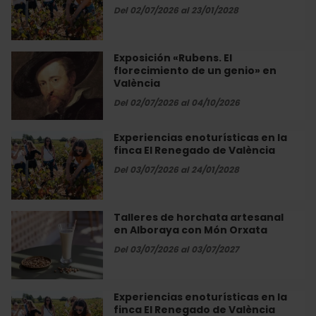
Alegal
en
Del 02/07/2026 al 23/01/2028
de
la
València
finca
El
Exposición «Rubens. El
Exposición
Renegado
florecimiento de un genio» en
«Rubens.
de
València
El
València
florecimiento
Del 02/07/2026 al 04/10/2026
de
un
Experiencias enoturísticas en la
Experiencias
genio»
finca El Renegado de València
enoturísticas
en
en
Del 03/07/2026 al 24/01/2028
València
la
finca
El
Talleres de horchata artesanal
Talleres
Renegado
en Alboraya con Món Orxata
de
de
horchata
Del 03/07/2026 al 03/07/2027
València
artesanal
en
Alboraya
Experiencias enoturísticas en la
Experiencias
con
finca El Renegado de València
enoturísticas