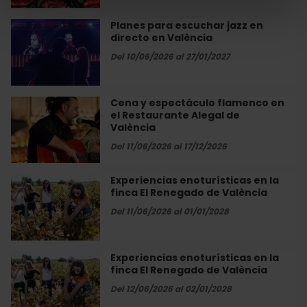
el
València
Restaurante
Planes para escuchar jazz en
Planes
Alegal
directo en València
para
de
escuchar
Del 10/06/2026 al 27/01/2027
València
jazz
en
directo
Cena y espectáculo flamenco en
Cena
en
el Restaurante Alegal de
y
València
València
espectáculo
flamenco
Del 11/06/2026 al 17/12/2026
en
el
Experiencias enoturísticas en la
Experiencias
Restaurante
finca El Renegado de València
enoturísticas
Alegal
en
Del 11/06/2026 al 01/01/2028
de
la
València
finca
El
Experiencias enoturísticas en la
Experiencias
Renegado
finca El Renegado de València
enoturísticas
de
en
Del 12/06/2026 al 02/01/2028
València
la