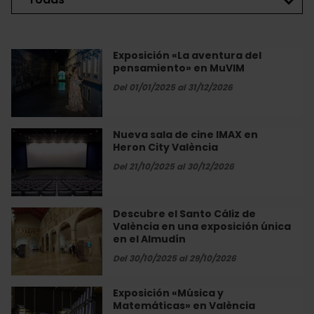
Exposición «La aventura del
Exposición
pensamiento» en MuVIM
«La
aventura
Del 01/01/2025 al 31/12/2026
del
pensamiento»
en
Nueva sala de cine IMAX en
Nueva
MuVIM
Heron City València
sala
de
Del 21/10/2025 al 30/12/2026
cine
IMAX
en
Descubre el Santo Cáliz de
Descubre
Heron
València en una exposición única
el
City
en el Almudín
Santo
València
Cáliz
Del 30/10/2025 al 29/10/2026
de
València
Exposición «Música y
Exposición
en
Matemáticas» en València
«Música