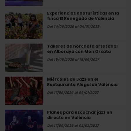
Up
Sundaze
Experiencias enoturísticas en la
Experiencias
Jam»
finca El Renegado de València
enoturísticas
en
en
Del 14/06/2026 al 04/01/2028
València
la
finca
El
Talleres de horchata artesanal
Talleres
Renegado
en Alboraya con Món Orxata
de
de
horchata
Del 15/06/2026 al 15/06/2027
València
artesanal
en
Alboraya
Miércoles de Jazz en el
Miércoles
con
Restaurante Alegal de València
de
Món
Jazz
Del 17/06/2026 al 06/01/2027
Orxata
en
el
Restaurante
Planes para escuchar jazz en
Planes
Alegal
directo en València
para
de
escuchar
Del 17/06/2026 al 03/02/2027
València