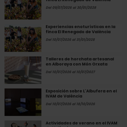
enoturísticas
Alegal
en
Del 09/07/2026 al 30/01/2028
de
la
València
finca
El
Experiencias enoturísticas en la
Experiencias
Renegado
finca El Renegado de València
enoturísticas
de
en
Del 10/07/2026 al 31/01/2028
València
la
finca
El
Talleres de horchata artesanal
Talleres
Renegado
en Alboraya con Món Orxata
de
de
horchata
Del 10/07/2026 al 10/07/2027
València
artesanal
en
Alboraya
Exposición sobre L'Albufera en el
Exposición
con
IVAM de València
sobre
Món
L'Albufera
Del 10/07/2026 al 18/10/2026
Orxata
en
el
IVAM
Actividades de verano en el IVAM
Actividades
de