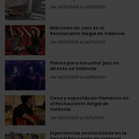
de
horchata
Del 06/07/2026 al 06/07/2027
València
artesanal
en
Alboraya
Miércoles de Jazz en el
Miércoles
con
Restaurante Alegal de València
de
Món
Jazz
Del 08/07/2026 al 28/01/2027
Orxata
en
el
Restaurante
Planes para escuchar jazz en
Planes
Alegal
directo en València
para
de
escuchar
Del 08/07/2026 al 25/02/2027
València
jazz
en
directo
Cena y espectáculo flamenco en
Cena
en
el Restaurante Alegal de
y
València
València
espectáculo
flamenco
Del 09/07/2026 al 15/01/2027
en
el
Experiencias enoturísticas en la
Experiencias
Restaurante
finca El Renegado de València