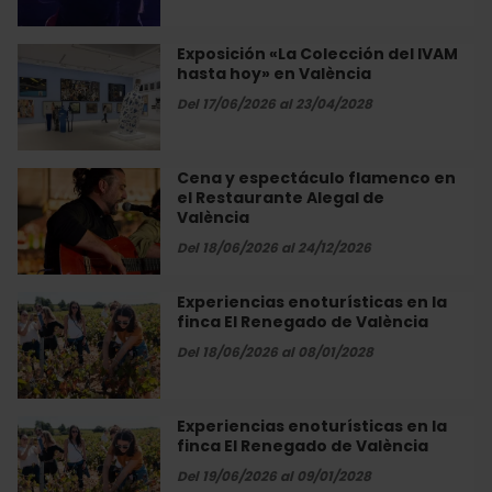
jazz
en
directo
Exposición «La Colección del IVAM
Exposición
en
hasta hoy» en València
«La
València
Colección
Del 17/06/2026 al 23/04/2028
del
IVAM
hasta
Cena y espectáculo flamenco en
Cena
hoy»
el Restaurante Alegal de
y
en
València
espectáculo
València
flamenco
Del 18/06/2026 al 24/12/2026
en
el
Experiencias enoturísticas en la
Experiencias
Restaurante
finca El Renegado de València
enoturísticas
Alegal
en
Del 18/06/2026 al 08/01/2028
de
la
València
finca
El
Experiencias enoturísticas en la
Experiencias
Renegado
finca El Renegado de València
enoturísticas
de
en
Del 19/06/2026 al 09/01/2028
València