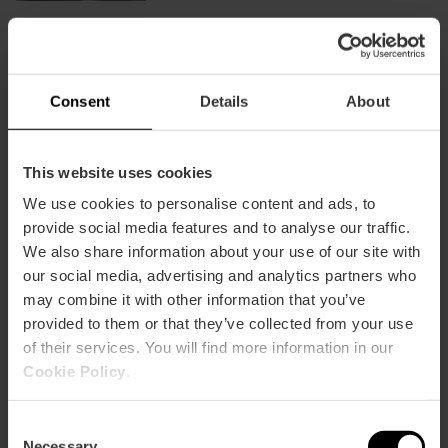
Alboraya
Experiencias enoturísticas en la
Experiencias
con
finca El Renegado de València
enoturísticas
Món
en
Del 06/06/2026 al 27/12/2027
Orxata
la
Consent
Details
About
finca
El
Cenas con espectáculo en el
Cenas
Renegado
Restaurante Sabbia de València
con
This website uses cookies
de
espectáculo
Del 06/06/2026 al
València
en
02/10/2026
We use cookies to personalise content and ads, to
el
provide social media features and to analyse our traffic.
Restaurante
Talleres de horchata artesanal
Talleres
We also share information about your use of our site with
Sabbia
en Alboraya con Món Orxata
de
our social media, advertising and analytics partners who
de
horchata
Del 06/06/2026 al
may combine it with other information that you’ve
València
artesanal
06/06/2027
provided to them or that they’ve collected from your use
en
of their services. You will find more information in our
Alboraya
Sesión de improvisación «Funked
Sesión
Cookie Policy
.
con
Up Sundaze Jam» en València
de
Món
improvisación
Del 07/06/2026 al 10/01/2027
Orxata
Consent
«Funked
Necessary