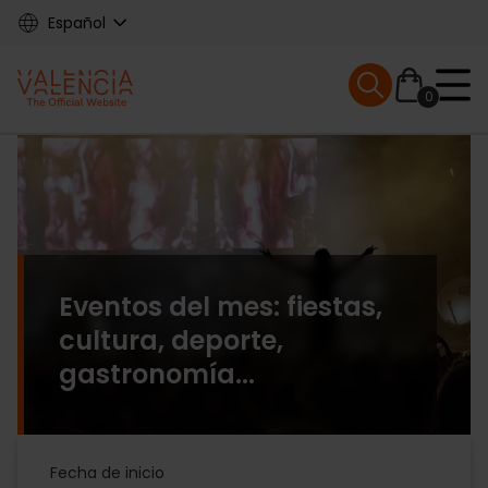
Skip
Español
to
main
Mobile menu ex
content
0
Main
navigation
Eventos del mes: fiestas,
cultura, deporte,
gastronomía...
Agenda
Fecha de inicio