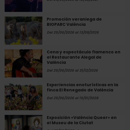
València
jazz
en
directo
Promoción veraniega de
Promoción
en
BIOPARC València
veraniega
València
de
Del 25/06/2026 al 13/09/2026
BIOPARC
València
Cena y espectáculo flamenco en
Cena
el Restaurante Alegal de
y
València
espectáculo
flamenco
Del 25/06/2026 al 31/12/2026
en
el
Experiencias enoturísticas en la
Experiencias
Restaurante
finca El Renegado de València
enoturísticas
Alegal
en
Del 25/06/2026 al 15/01/2028
de
la
València
finca
El
Exposición «València Queer» en
Exposición
Renegado
el Museu de la Ciutat
«València
de
Queer»