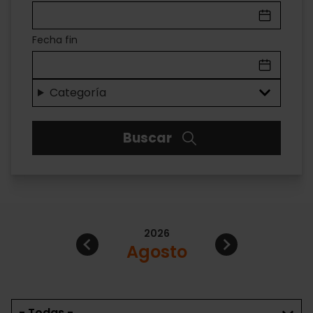
convention
bureau
Fecha fin
Categoría
Buscar
2026
Continuar
Prev
Agosto