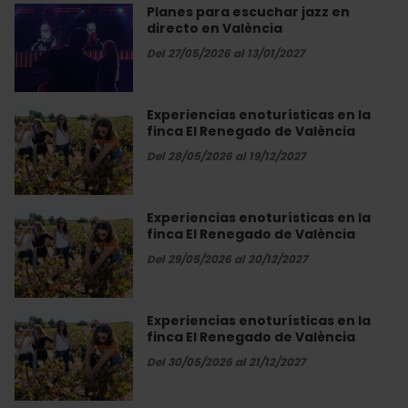
en
Planes para escuchar jazz en
Planes
València
directo en València
para
escuchar
Del 27/05/2026 al 13/01/2027
jazz
en
directo
Experiencias enoturísticas en la
Experiencias
en
finca El Renegado de València
enoturísticas
València
en
Del 28/05/2026 al 19/12/2027
la
finca
El
Experiencias enoturísticas en la
Experiencias
Renegado
finca El Renegado de València
enoturísticas
de
en
Del 29/05/2026 al 20/12/2027
València
la
finca
El
Experiencias enoturísticas en la
Experiencias
Renegado
finca El Renegado de València
enoturísticas
de
en
Del 30/05/2026 al 21/12/2027
València
la
finca