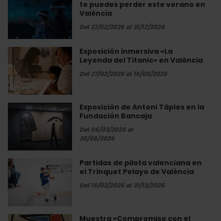
Alicia»
te puedes perder este verano en
inmersivas
en
València
que
València
no
Del 27/02/2026 al 31/12/2026
te
puedes
Exposición inmersiva «La
Exposición
perder
Leyenda del Titanic» en València
inmersiva
este
«La
Del 27/02/2026 al 16/08/2026
verano
Leyenda
en
del
València
Titanic»
Exposición de Antoni Tàpies en la
Exposición
en
Fundación Bancaja
de
València
Antoni
Del 06/03/2026 al
Tàpies
30/08/2026
en
la
Partidas de pilota valenciana en
Partidas
Fundación
el Trinquet Pelayo de València
de
Bancaja
pilota
Del 16/03/2026 al 31/12/2026
valenciana
en
el
Muestra «Compromiso con el
Muestra