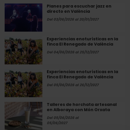
Restaurante
Planes para escuchar jazz en
Planes
Alegal
directo en València
para
de
escuchar
Del 03/06/2026 al 20/01/2027
València
jazz
en
directo
Experiencias enoturísticas en la
Experiencias
en
finca El Renegado de València
enoturísticas
València
en
Del 04/06/2026 al 25/12/2027
la
finca
El
Experiencias enoturísticas en la
Experiencias
Renegado
finca El Renegado de València
enoturísticas
de
en
Del 05/06/2026 al 26/12/2027
València
la
finca
El
Talleres de horchata artesanal
Talleres
Renegado
en Alboraya con Món Orxata
de
de
horchata
Del 05/06/2026 al
València
artesanal
05/06/2027
en