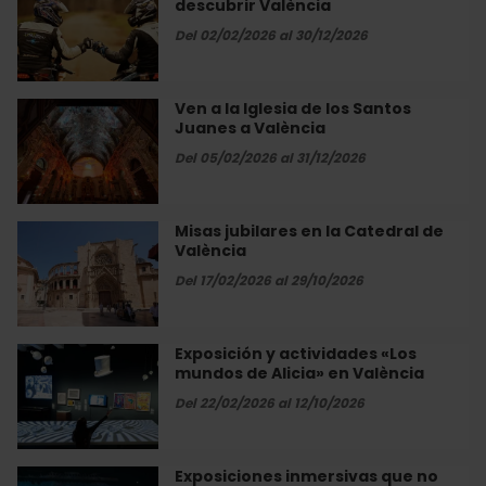
el
descubrir València
guiadas
arte
en
Del 02/02/2026 al 30/12/2026
y
moto
la
para
tradición
descubrir
Ven a la Iglesia de los Santos
Ven
que
València
Juanes a València
a
mantienen
la
Del 05/02/2026 al 31/12/2026
vivo…
Iglesia
de
los
Misas jubilares en la Catedral de
Misas
Santos
València
jubilares
Juanes
en
Del 17/02/2026 al 29/10/2026
a
la
València
Catedral
de
Exposición y actividades «Los
Exposición
València
mundos de Alicia» en València
y
actividades
Del 22/02/2026 al 12/10/2026
«Los
mundos
de
Exposiciones inmersivas que no
Exposiciones