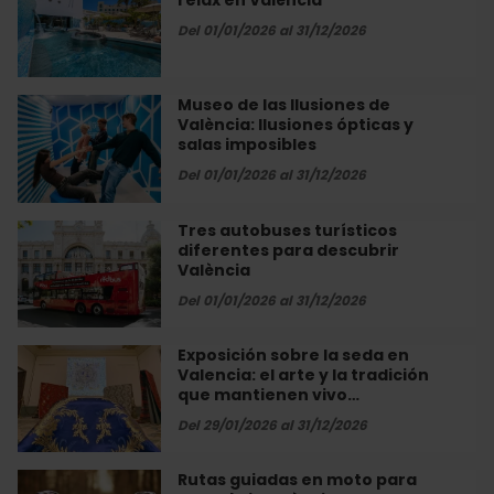
relax en València
mejores
València
València
spas
Del 01/01/2026 al 31/12/2026
para
un
día
Museo de las Ilusiones de
Museo
de
València: Ilusiones ópticas y
de
relax
salas imposibles
las
en
Ilusiones
Del 01/01/2026 al 31/12/2026
València
de
València:
Tres autobuses turísticos
Tres
Ilusiones
diferentes para descubrir
autobuses
ópticas
València
turísticos
y
diferentes
Del 01/01/2026 al 31/12/2026
salas
para
imposibles
descubrir
Exposición sobre la seda en
Exposición
València
Valencia: el arte y la tradición
sobre
que mantienen vivo…
la
seda
Del 29/01/2026 al 31/12/2026
en
Valencia:
Rutas guiadas en moto para
Rutas