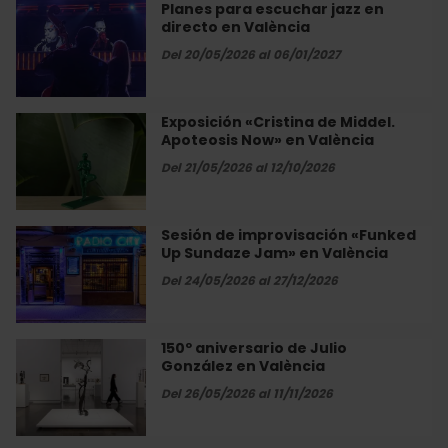
Basket
Planes para escuchar jazz en
Planes
en
directo en València
para
el
escuchar
Del 20/05/2026 al 06/01/2027
Roig
jazz
Arena
en
directo
Exposición «Cristina de Middel.
Exposición
en
Apoteosis Now» en València
«Cristina
València
de
Del 21/05/2026 al 12/10/2026
Middel.
Apoteosis
Now»
Sesión de improvisación «Funked
Sesión
en
Up Sundaze Jam» en València
de
València
improvisación
Del 24/05/2026 al 27/12/2026
«Funked
Up
Sundaze
150º aniversario de Julio
150º
Jam»
González en València
aniversario
en
de
Del 26/05/2026 al 11/11/2026
València
Julio
González