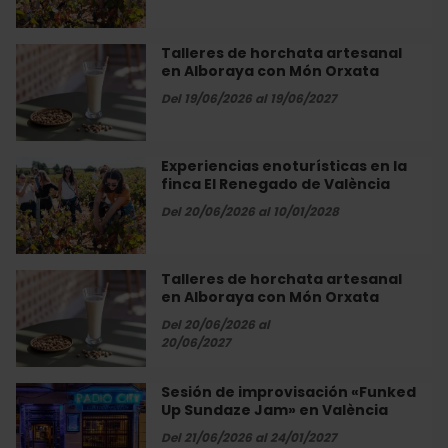
la
finca
El
Talleres de horchata artesanal
Talleres
Renegado
en Alboraya con Món Orxata
de
de
horchata
Del 19/06/2026 al 19/06/2027
València
artesanal
en
Alboraya
Experiencias enoturísticas en la
Experiencias
con
finca El Renegado de València
enoturísticas
Món
en
Del 20/06/2026 al 10/01/2028
Orxata
la
finca
El
Talleres de horchata artesanal
Talleres
Renegado
en Alboraya con Món Orxata
de
de
horchata
Del 20/06/2026 al
València
artesanal
20/06/2027
en
Alboraya
Sesión de improvisación «Funked
Sesión
con
Up Sundaze Jam» en València
de
Món
improvisación
Del 21/06/2026 al 24/01/2027