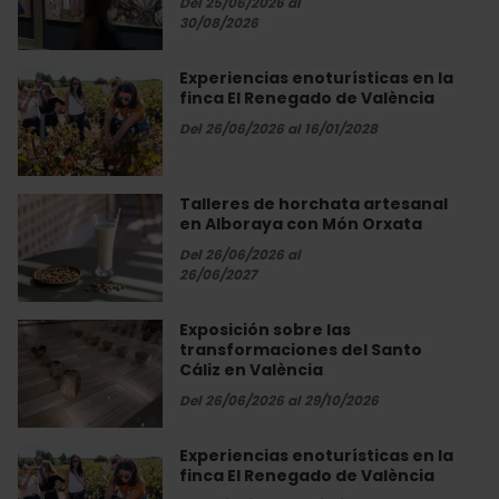
Del 25/06/2026 al
València
en
30/08/2026
el
Museu
Experiencias enoturísticas en la
Experiencias
de
finca El Renegado de València
enoturísticas
la
en
Del 26/06/2026 al 16/01/2028
Ciutat
la
finca
El
Talleres de horchata artesanal
Talleres
Renegado
en Alboraya con Món Orxata
de
de
horchata
Del 26/06/2026 al
València
artesanal
26/06/2027
en
Alboraya
Exposición sobre las
Exposición
con
transformaciones del Santo
sobre
Món
Cáliz en València
las
Orxata
transformaciones
Del 26/06/2026 al 29/10/2026
del
Santo
Experiencias enoturísticas en la
Experiencias
Cáliz
finca El Renegado de València
enoturísticas
en