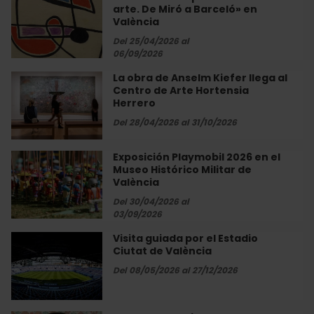
Trinquet
arte. De Miró a Barceló» en
«Compromiso
Pelayo
València
con
de
el
Del 25/04/2026 al
València
06/09/2026
arte.
De
La obra de Anselm Kiefer llega al
La
Miró
Centro de Arte Hortensia
obra
a
Herrero
de
Barceló»
Anselm
Del 28/04/2026 al 31/10/2026
en
Kiefer
València
llega
Exposición Playmobil 2026 en el
Exposición
al
Museo Histórico Militar de
Playmobil
Centro
València
2026
de
en
Del 30/04/2026 al
Arte
03/09/2026
el
Hortensia
Museo
Visita guiada por el Estadio
Visita
Herrero
Histórico
Ciutat de València
guiada
Militar
por
Del 08/05/2026 al 27/12/2026
de
el
València
Estadio
Ciutat