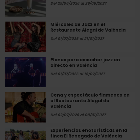
horchata
Del 29/06/2026 al 29/06/2027
València
artesanal
en
Alboraya
Miércoles de Jazz en el
Miércoles
con
Restaurante Alegal de València
de
Món
Jazz
Del 01/07/2026 al 21/01/2027
Orxata
en
el
Restaurante
Planes para escuchar jazz en
Planes
Alegal
directo en València
para
de
escuchar
Del 01/07/2026 al 18/02/2027
València
jazz
en
directo
Cena y espectáculo flamenco en
Cena
en
el Restaurante Alegal de
y
València
València
espectáculo
flamenco
Del 02/07/2026 al 08/01/2027
en
el
Experiencias enoturísticas en la
Experiencias
Restaurante
finca El Renegado de València
enoturísticas