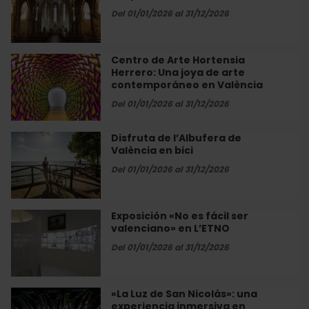
a
Del 01/01/2026 al 31/12/2026
San
Juan
del
Centro de Arte Hortensia
Centro
Hospital
Herrero: Una joya de arte
de
contemporáneo en València
Arte
Hortensia
Del 01/01/2026 al 31/12/2026
Herrero:
Una
Disfruta de l’Albufera de
Disfruta
joya
València en bici
de
de
l’Albufera
Del 01/01/2026 al 31/12/2026
arte
de
contemporáneo
València
en
en
Exposición «No es fácil ser
Exposición
València
bici
valenciano» en L’ETNO
«No
es
Del 01/01/2026 al 31/12/2026
fácil
ser
valenciano»
«La Luz de San Nicolás»: una
«La
en
experiencia inmersiva en