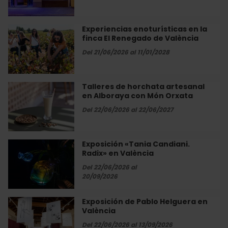
Orxata
«Funked
Up
Sundaze
Experiencias enoturísticas en la
Experiencias
Jam»
finca El Renegado de València
enoturísticas
en
en
Del 21/06/2026 al 11/01/2028
València
la
finca
El
Talleres de horchata artesanal
Talleres
Renegado
en Alboraya con Món Orxata
de
de
horchata
Del 22/06/2026 al 22/06/2027
València
artesanal
en
Alboraya
Exposición «Tania Candiani.
Exposición
con
Radix» en València
«Tania
Món
Candiani.
Del 22/06/2026 al
Orxata
Radix»
20/09/2026
en
València
Exposición de Pablo Helguera en
Exposición
València
de
Pablo
Del 22/06/2026 al 13/09/2026