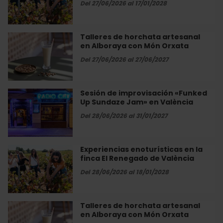
en
Del 27/06/2026 al 17/01/2028
València
la
finca
El
Talleres de horchata artesanal
Talleres
Renegado
en Alboraya con Món Orxata
de
de
horchata
Del 27/06/2026 al 27/06/2027
València
artesanal
en
Alboraya
Sesión de improvisación «Funked
Sesión
con
Up Sundaze Jam» en València
de
Món
improvisación
Del 28/06/2026 al 31/01/2027
Orxata
«Funked
Up
Sundaze
Experiencias enoturísticas en la
Experiencias
Jam»
finca El Renegado de València
enoturísticas
en
en
Del 28/06/2026 al 18/01/2028
València
la
finca
El
Talleres de horchata artesanal
Talleres
Renegado
en Alboraya con Món Orxata
de
de