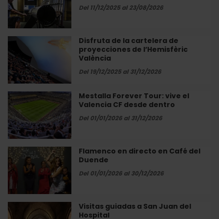
una
y
Del 11/12/2025 al 23/08/2026
exposición
Matemáticas»
única
en
en
València
Disfruta de la cartelera de
Disfruta
el
proyecciones de l’Hemisfèric
de
Almudín
València
la
cartelera
Del 19/12/2025 al 31/12/2026
de
proyecciones
Mestalla Forever Tour: vive el
Mestalla
de
Valencia CF desde dentro
Forever
l’Hemisfèric
Tour:
Del 01/01/2026 al 31/12/2026
València
vive
el
Valencia
Flamenco en directo en Café del
Flamenco
CF
Duende
en
desde
directo
Del 01/01/2026 al 30/12/2026
dentro
en
Café
del
Visitas guiadas a San Juan del
Visitas
Duende
Hospital
guiadas