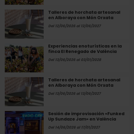
finca
El
Talleres de horchata artesanal
Talleres
Renegado
en Alboraya con Món Orxata
de
de
horchata
Del 12/06/2026 al 12/06/2027
València
artesanal
en
Alboraya
Experiencias enoturísticas en la
Experiencias
con
finca El Renegado de València
enoturísticas
Món
en
Del 13/06/2026 al 03/01/2028
Orxata
la
finca
El
Talleres de horchata artesanal
Talleres
Renegado
en Alboraya con Món Orxata
de
de
horchata
Del 13/06/2026 al 13/06/2027
València
artesanal
en
Alboraya
Sesión de improvisación «Funked
Sesión
con
Up Sundaze Jam» en València
de
Món
improvisación
Del 14/06/2026 al 17/01/2027
Orxata
«Funked