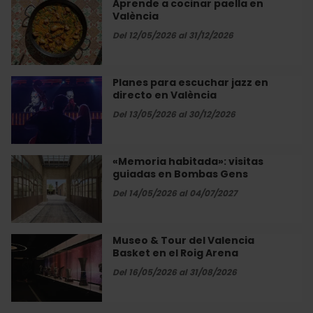
Aprende a cocinar paella en
Aprende
de
València
a
València
cocinar
Del 12/05/2026 al 31/12/2026
paella
en
València
Planes para escuchar jazz en
Planes
directo en València
para
escuchar
Del 13/05/2026 al 30/12/2026
jazz
en
directo
«Memoria habitada»: visitas
«Memoria
en
guiadas en Bombas Gens
habitada»:
València
visitas
Del 14/05/2026 al 04/07/2027
guiadas
en
Bombas
Museo & Tour del Valencia
Museo
Gens
Basket en el Roig Arena
&
Tour
Del 16/05/2026 al 31/08/2026
del
Valencia