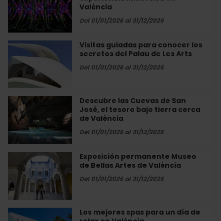
Luz
L’ETNO
València
de
San
Del 01/01/2026 al 31/12/2026
Nicolás»:
una
Visitas guiadas para conocer los
Visitas
experiencia
secretos del Palau de Les Arts
guiadas
inmersiva
para
Del 01/01/2026 al 31/12/2026
en
conocer
València
los
secretos
Descubre las Cuevas de San
Descubre
del
José, el tesoro bajo tierra cerca
las
Palau
de València
Cuevas
de
de
Del 01/01/2026 al 31/12/2026
Les
San
Arts
José,
Exposición permanente Museo
Exposición
el
de Bellas Artes de València
permanente
tesoro
Museo
Del 01/01/2026 al 31/12/2026
bajo
de
tierra
Bellas
cerca
Artes
Los mejores spas para un día de
Los
de
de