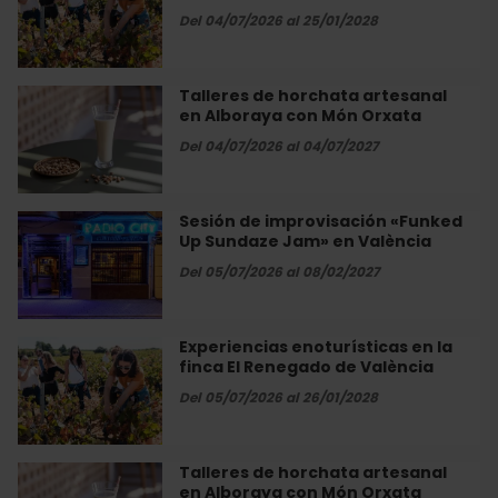
Món
en
Del 04/07/2026 al 25/01/2028
Orxata
la
finca
El
Talleres de horchata artesanal
Talleres
Renegado
en Alboraya con Món Orxata
de
de
horchata
Del 04/07/2026 al 04/07/2027
València
artesanal
en
Alboraya
Sesión de improvisación «Funked
Sesión
con
Up Sundaze Jam» en València
de
Món
improvisación
Del 05/07/2026 al 08/02/2027
Orxata
«Funked
Up
Sundaze
Experiencias enoturísticas en la
Experiencias
Jam»
finca El Renegado de València
enoturísticas
en
en
Del 05/07/2026 al 26/01/2028
València
la
finca
El
Talleres de horchata artesanal
Talleres
Renegado
en Alboraya con Món Orxata
de