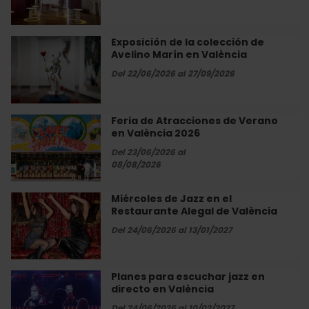
Helguera
en
València
Exposición de la colección de
Exposición
Avelino Marín en València
de
la
Del 22/06/2026 al 27/09/2026
colección
de
Avelino
Feria de Atracciones de Verano
Feria
Marín
en València 2026
de
en
Atracciones
Del 23/06/2026 al
València
de
08/08/2026
Verano
en
Miércoles de Jazz en el
Miércoles
València
Restaurante Alegal de València
de
2026
Jazz
Del 24/06/2026 al 13/01/2027
en
el
Restaurante
Planes para escuchar jazz en
Planes
Alegal
directo en València
para
de
escuchar
Del 24/06/2026 al 10/02/2027