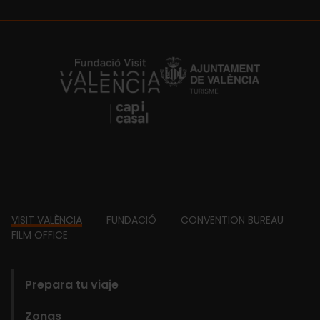
https://fundacion.visitvalencia.com/
Footer
VISIT VALÈNCIA
FUNDACIÓ
CONVENTION BUREAU
FILM OFFICE
domains
Prepara tu viaje
Zonas