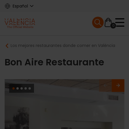
Skip
Español
to
main
Mobile menu ex
content
0
Main
Breadcrumb
Los mejores restaurantes donde comer en València
navigation
Bon Aire Restaurante