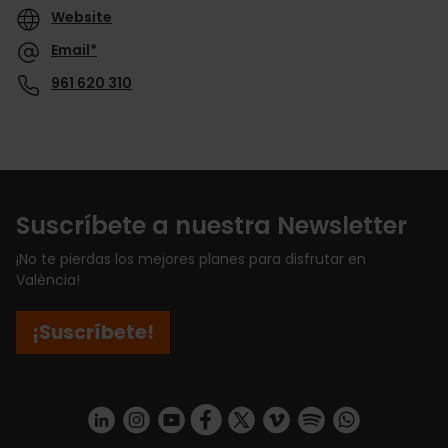
Website
Email*
961 620 310
Suscríbete a nuestra Newsletter
¡No te pierdas los mejores planes para disfrutar en
València!
¡Suscríbete!
https://www.linkedin.com/company/turismo-valencia/mycompany/
https://www.instagram.com/visit_valencia/
https://www.youtube.com/user/Turisvale
https://www.facebook.com/turismov
https://twitter.com/Valenciatu
https://vimeo.com/visitva
https://open.spotif
https://api.whatsapp.com/se