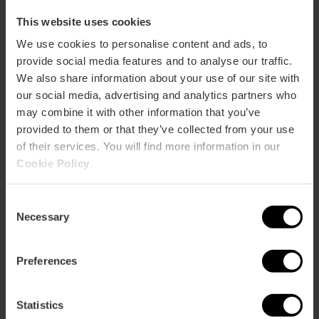
This website uses cookies
We use cookies to personalise content and ads, to
provide social media features and to analyse our traffic.
We also share information about your use of our site with
Cómo llegar
our social media, advertising and analytics partners who
may combine it with other information that you’ve
provided to them or that they’ve collected from your use
Calle Caudete, 41 46012 València
of their services. You will find more information in our
Cookie Policy
.
Consent
Necessary
Selection
Preferences
ose
ebar
Statistics
p