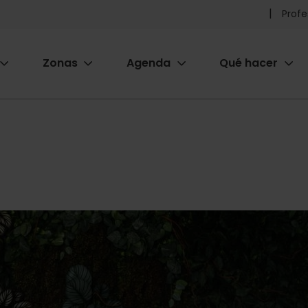
Pr
Profe
he
Zonas
Agenda
Qué hacer
m
ion