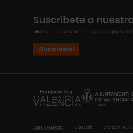
Suscríbete a nuestr
¡No te pierdas los mejores planes para disf
¡Suscríbete!
https://fundacion.visitvalencia.com/
Footer
VISIT VALÈNCIA
FUNDACIÓ
CONVENTION 