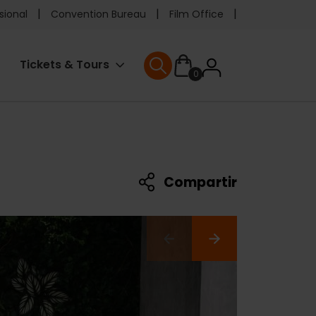
e
sional
Convention Bureau
Film Office
ader
User
Tickets & Tours
0
enu
User menu
accoun
menu
Compartir