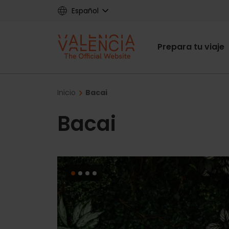
Skip
Español
to
main
Main
content
Prepara tu viaje
navigat
Breadcrumb
Inicio
Bacai
Bacai