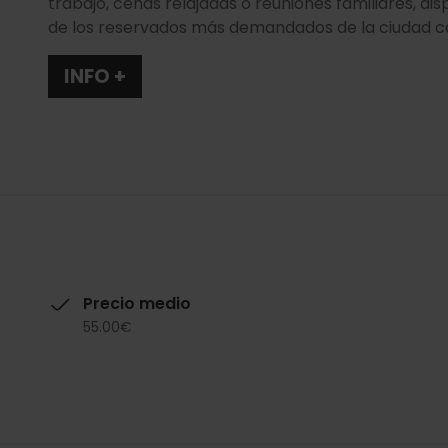
trabajo, cenas relajadas o reuniones familiares, d
de los reservados más demandados de la ciudad c
INFO +
Precio medio
55.00€