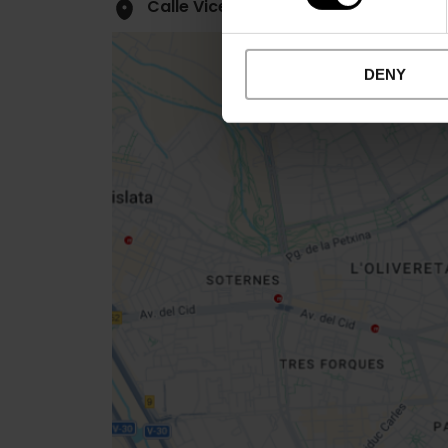
Calle Vicente Marco Miranda, 6 4602
DENY
Close
sidebar
da
map
Get
your
location
Cómo llegar