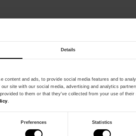
Restaurante
70
Details
e content and ads, to provide social media features and to analy
 our site with our social media, advertising and analytics partn
 provided to them or that they’ve collected from your use of their
licy
.
Bus
6,
8,
14,
18,
64,
99
Preferences
Statistics