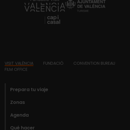
https://fundacion.visitvalencia.com/
Footer
VISIT VALÈNCIA
FUNDACIÓ
CONVENTION BUREAU
FILM OFFICE
domains
Prepara tu viaje
Zonas
Agenda
Qué hacer