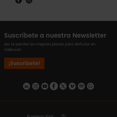
Suscríbete a nuestra Newsletter
¡No te pierdas los mejores planes para disfrutar en
València!
¡Suscríbete!
https://www.linkedin.com/company/turismo-valencia/mycompany/
https://www.instagram.com/visit_valencia/
https://www.youtube.com/user/Turisvale
https://www.facebook.com/turismov
https://twitter.com/Valenciatu
https://vimeo.com/visitva
https://open.spotif
https://api.whatsapp.com/se