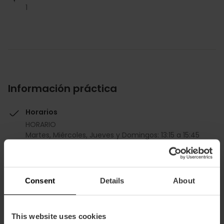
1
Información práctica
Horarios
HORARIO
Martes, Miércoles, Jueves y Domingos: 13:15 a 15:45
y 20:00 a 23:00
Viernes y Sábados: 13:15 a 23:30
Precio medio
Consent
Details
About
39.00€
This website uses cookies