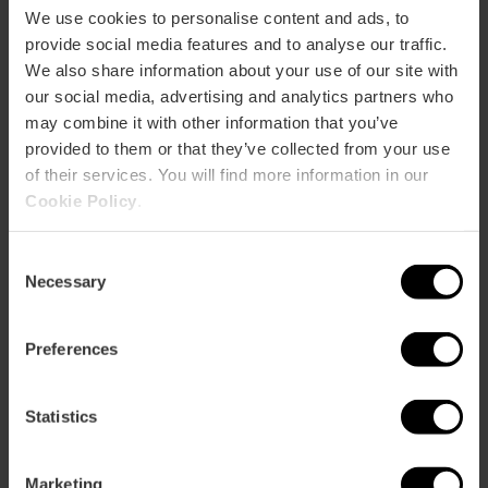
We use cookies to personalise content and ads, to
provide social media features and to analyse our traffic.
We also share information about your use of our site with
Capacidad
our social media, advertising and analytics partners who
may combine it with other information that you’ve
Restaurante
provided to them or that they’ve collected from your use
99
of their services. You will find more information in our
Cookie Policy
.
Consent
Necessary
Selection
Cómo llegar
Preferences
Metro
Statistics
L5,
L7
Bus
Marketing
10,
12,
32,
93,
C2