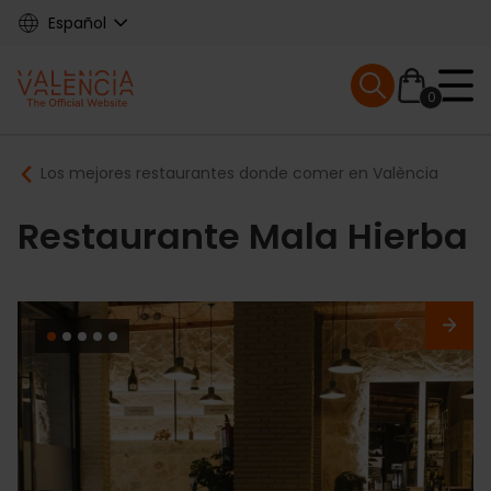
Skip
Español
to
main
Mobile menu ex
content
0
Main
Breadcrumb
Los mejores restaurantes donde comer en València
navigation
Restaurante Mala Hierba