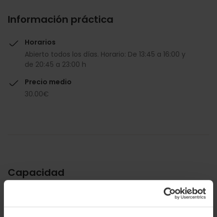
Información práctica
Horarios
Abierto todos los días. Horario: De 13:45 a 16:00 y
de 20:45 a 23:00 h
Precio medio
30.00€
Capacidad
Restaurante
80