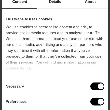
Consent
Details
About
This website uses cookies
We use cookies to personalise content and ads, to
provide social media features and to analyse our traffic.
Cómo llegar
We also share information about your use of our site with
our social media, advertising and analytics partners who
Bus
may combine it with other information that you’ve
10,
12,
32,
80,
93
provided to them or that they’ve collected from your use
of their services. You will find more information in our
Cookie Policy
.
Calle Chile, 4 46021 València
Consent
Necessary
Selection
Preferences