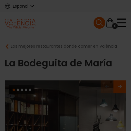
Skip
Español
to
main
Mobile menu ex
content
0
Main
Breadcrumb
Los mejores restaurantes donde comer en València
navigation
La Bodeguita de María