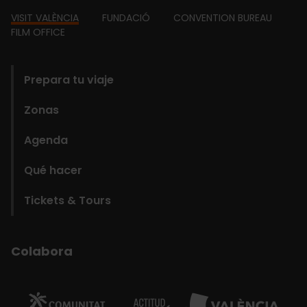
Footer
VISIT VALÈNCIA
FUNDACIÓ
CONVENTION BUREAU
FILM OFFICE
domains
Prepara tu viaje
Zonas
Agenda
Qué hacer
Tickets & Tours
Colabora