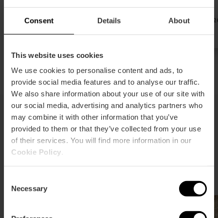
de València
13/08/2026 - 14/08/2026
16/05/2
Consent
Details
About
This website uses cookies
We use cookies to personalise content and ads, to
provide social media features and to analyse our traffic.
We also share information about your use of our site with
our social media, advertising and analytics partners who
may combine it with other information that you’ve
provided to them or that they’ve collected from your use
Practica deporte en València
of their services. You will find more information in our
Saca el máximo partido a nuestras playas, jardines y
Cookie Policy
.
centros especializados para entrenar como un
profesional.
Consent
Necessary
Selection