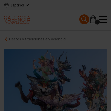
Skip
Español
to
main
Mobile menu ex
content
0
Main
Breadcrumb
Fiestas y tradiciones en València
navigation