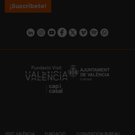
¡Suscríbete!
https://www.linkedin.com/company/turismo-valencia/mycompany/
https://www.instagram.com/visit_valencia/
https://www.youtube.com/user/Turisvale
https://www.facebook.com/turismov
https://twitter.com/Valenciatu
https://vimeo.com/visitva
https://open.spotif
https://api.whatsapp.com/se
https://fundacion.visitvalencia.com/
VISIT VALÈNCIA
FUNDACIÓ
CONVENTION BUREAU