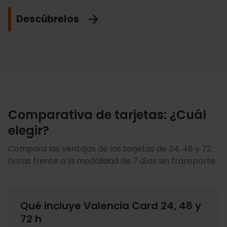
europeo.
Descubre más
Descúbrelos
Ver descuentos
No me lo pierdo
Comparativa de tarjetas: ¿Cuál
elegir?
Compara las ventajas de las tarjetas de 24, 48 y 72
horas frente a la modalidad de 7 días sin transporte
Qué incluye Valencia Card 24, 48 y
72 h