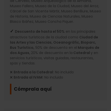
de Cervelló, Museo Arqueológico de la Almoina,
Museo Fallero, Museo de la Ciudad, Museo del Arroz,
Cárcel de San Vicente Mártir, Museo Benlliure, Museo
de Historia, Museo de Ciencias Naturales, Museo
Blasco Ibáñez, Museo Concha Piquer.
✓
Descuento de hasta el 50%
en los principales
atractivos turísticos de la ciudad como
Ciudad de
las Artes y las Ciencias, Oceanogràfic, Bioparc,
Bus Turístico,
50% de descuento en el
Marqués de
dos Aguas,
20% de descuento en la
Catedral
y en
servicios turísticos, visitas guiadas, restaurantes,
spas y tiendas.
❌
Entrada a la Catedral:
No incluido
❌
Entrada al IVAM:
No incluido
Cómprala aquí