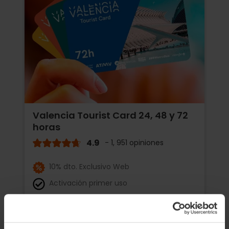
Valencia Tourist Card 24, 48 y 72
horas
4.9
- 1, 951 opiniones
10% dto. Exclusivo Web
Activación primer uso
15,30 €
Desde
17,00 €