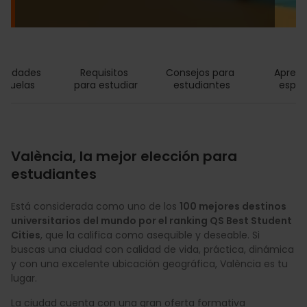
rsidades 
Requisitos 
Consejos para 
Aprend
scuelas
para estudiar
estudiantes
españ
València, la mejor elección para
estudiantes
Está considerada como uno de los
100 mejores destinos
universitarios del mundo por el ranking QS Best Student
Cities
, que la califica como asequible y deseable. Si
buscas una ciudad con calidad de vida, práctica, dinámica
y con una excelente ubicación geográfica, València es tu
lugar.
La ciudad cuenta con una gran oferta formativa