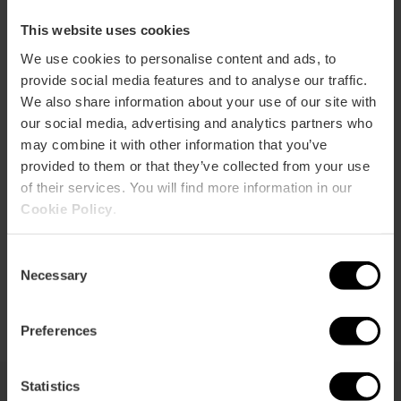
Clima excelente
This website uses cookies
Porque el sol brilla casi todo el año. Tiene una
temperatura media de 19 grados, seis meses de
We use cookies to personalise content and ads, to
temporada de playa, 135 kilómetros de costa, extensas
provide social media features and to analyse our traffic.
zonas verdes y una exquisita gastronomía
We also share information about your use of our site with
mediterránea.
our social media, advertising and analytics partners who
may combine it with other information that you’ve
provided to them or that they’ve collected from your use
Estilo de vida mediterráneo
of their services. You will find more information in our
Porque el sol brilla casi todo el año. Tiene una
Cookie Policy
.
temperatura media de 19 grados, seis meses de
temporada de playa, 135 kilómetros de costa, extensas
Consent
zonas verdes y una exquisita gastronomía
Necessary
Selection
mediterránea.
Preferences
Statistics