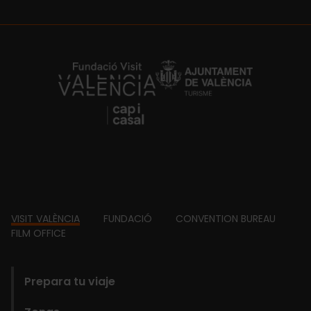
https://fundacion.visitvalencia.com/
Footer
VISIT VALÈNCIA
FUNDACIÓ
CONVENTION BUREAU
FILM OFFICE
domains
Prepara tu viaje