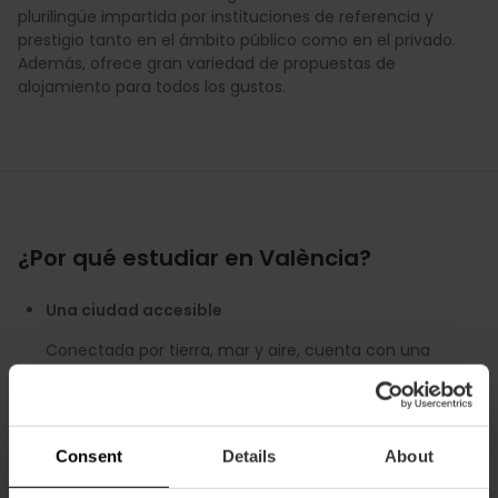
plurilingüe impartida por instituciones de referencia y
prestigio tanto en el ámbito público como en el privado.
Además, ofrece gran variedad de propuestas de
alojamiento para todos los gustos.
¿Por qué estudiar en València?
Una ciudad accesible
Conectada por tierra, mar y aire, cuenta con una
excelente red de transporte público y carril bici que
comunica todos los barrios y zonas de estudiantes a
través del metro, tranvía, autobús o la bicicleta.
Consent
Details
About