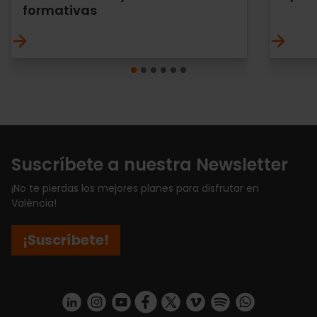
formativas
Suscríbete a nuestra Newsletter
¡No te pierdas los mejores planes para disfrutar en
València!
¡Suscríbete!
https://www.linkedin.com/company/turismo-valencia/mycompany/
https://www.instagram.com/visit_valencia/
https://www.youtube.com/user/Turisvale
https://www.facebook.com/turismov
https://twitter.com/Valenciatu
https://vimeo.com/visitva
https://open.spotif
https://api.whatsapp.com/se