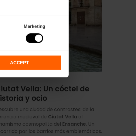
Marketing
ACCEPT
iutat Vella: Un cóctel de
istoria y ocio
escubre una ciudad de contrastes: de la
erencia medieval de
Ciutat Vella
al
inamismo cosmopolita del
Ensanche
. Un
ecorrido por los barrios más emblemáticos.