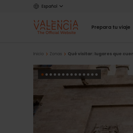
Skip
Español
to
main
Main
content
Prepara tu viaje
navigat
Breadcrumb
Inicio
Zonas
Qué visitar: lugares que cuen