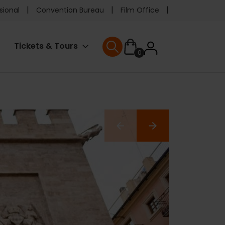
e
sional
Convention Bureau
Film Office
ader
User
Tickets & Tours
0
enu
User menu
accoun
menu