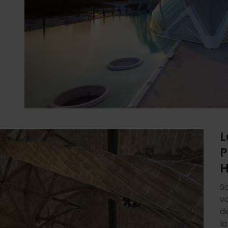
L
P
H
So
v
d
l