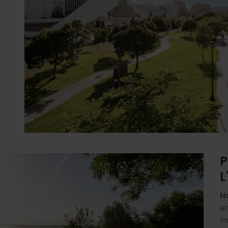
P
L
N
e
m