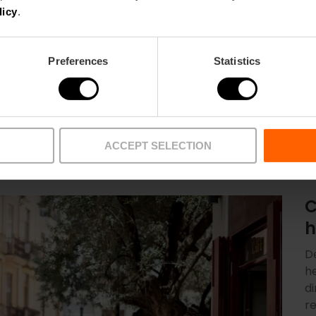
licy
.
Preferences
Statistics
ACCEPT SELECTION
C
h
D
h
d
r