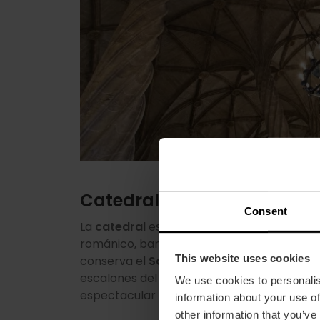
Catedral y Santo Cáliz
Consent
La
catedral
es una bella mezcla de estilos
románico, barroco y gótico; por dentro,
This website uses cookies
conserva el
Santo Cáliz
y si subes los 207
escalones del
Miguelete
, disfrutarás de un
We use cookies to personalis
espectacular vista 360º de la c
information about your use of
other information that you’ve