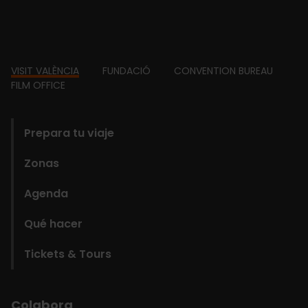
Footer
VISIT VALÈNCIA
FUNDACIÓ
CONVENTION BUREAU
FILM OFFICE
domains
Prepara tu viaje
Zonas
Agenda
Qué hacer
Tickets & Tours
Colabora