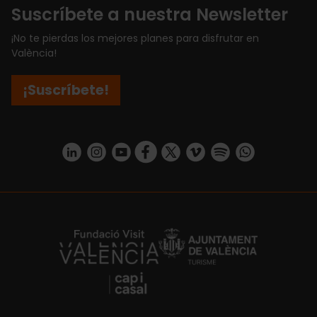
Suscríbete a nuestra Newsletter
¡No te pierdas los mejores planes para disfrutar en
València!
¡Suscríbete!
https://www.linkedin.com/company/turismo-valencia/mycompany/
https://www.instagram.com/visit_valencia/
https://www.youtube.com/user/Turisvale
https://www.facebook.com/turismov
https://twitter.com/Valenciatu
https://vimeo.com/visitva
https://open.spotif
https://api.whatsapp.com/se
https://fundacion.visitvalencia.com/