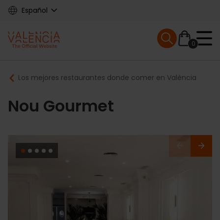
Skip
Español
to
main
Mobile menu ex
content
0
Main
Breadcrumb
Los mejores restaurantes donde comer en València
navigation
Nou Gourmet