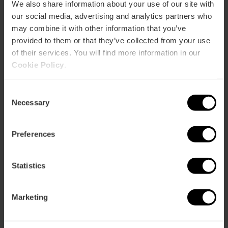
We also share information about your use of our site with
Capacidad
our social media, advertising and analytics partners who
may combine it with other information that you’ve
Restaurante
provided to them or that they’ve collected from your use
140
of their services. You will find more information in our
Cookie Policy
.
Consent
Necessary
Selection
Cómo llegar
Preferences
Bus
Statistics
80,
92,
93
Marketing
Calle Taquígrafo Martí, 3 46005 València