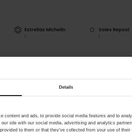
Estrellas Michelin
Soles Repsol
1
1
Details
Horarios
e content and ads, to provide social media features and to analy
Servicio de restaurante viernes y sábados c
 our site with our social media, advertising and analytics partn
comidas. Talleres de martes a jueves.
 provided to them or that they’ve collected from your use of their