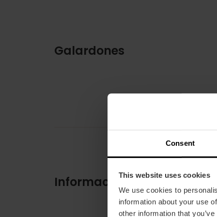
Galardones
Consent
This website uses cookies
Información práctica
We use cookies to personalis
information about your use of
other information that you’ve