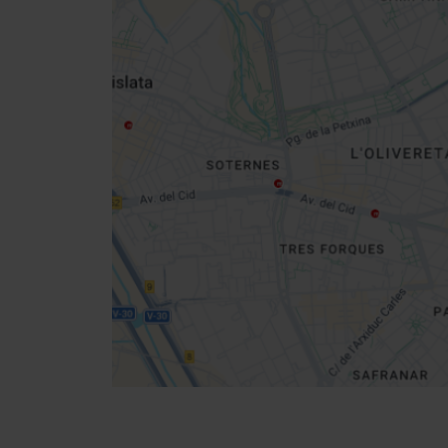
Close
sidebar
da
map
Get
your
location
Cómo llegar