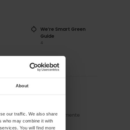
We’re Smart Green
Guide
4
About
se our traffic. We also share
omidas y cenas. Domingos solamente
ers who may combine it with
 services. You will find more