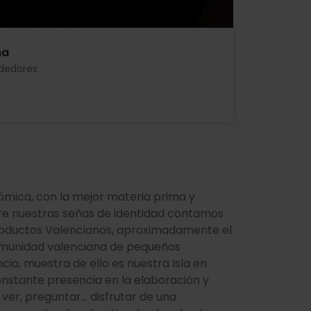
na
ededores
ómica, con la mejor materia prima y
re nuestras señas de identidad contamos
productos Valencianos, aproximadamente el
comunidad valenciana de pequeños
ia, muestra de ello es nuestra Isla en
constante presencia en la elaboración y
 ver, preguntar… disfrutar de una