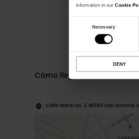
information in our
Cookie Po
Consent
Necessary
Selection
DENY
Cómo llegar
Calle Moreras, 2 46184 San Antonio