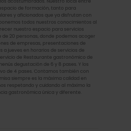
mos acostumbrados. Nuestro local entre
 espacio de formación, tanto para
lares y aficionados que ya disfrutan con
 ponemos todos nuestros conocimientos al
recer nuestro espacio para servicios
imo de 20 personas, donde podemos acoger
iones de empresas, presentaciones de
 a jueves en horarios de servicios de
ervicio de Restaurante gastronómico de
enús degustación de 6 y 8 pases. Y los
ivo de 4 pases. Contamos también con
emisa siempre es la máxima calidad en
mos respetando y cuidando al máximo la
cia gastronómica única y diferente.