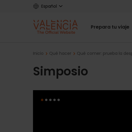
Skip
Español
to
main
Main
content
Prepara tu viaje
navigat
Breadcrumb
Inicio
Qué hacer
Qué comer: prueba la des
Simposio