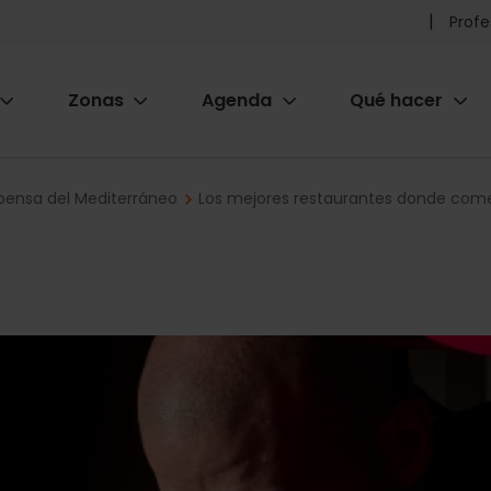
Pr
Profe
he
Zonas
Agenda
Qué hacer
m
ion
pensa del Mediterráneo
Los mejores restaurantes donde come