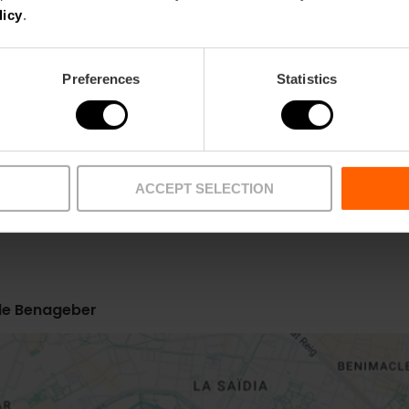
Gourmet
licy
.
Preferences
Statistics
ACCEPT SELECTION
 de Benageber