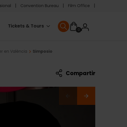
e
sional
Convention Bureau
Film Office
ader
User
Tickets & Tours
0
enu
User menu
accoun
r en València
Simposio
menu
Compartir