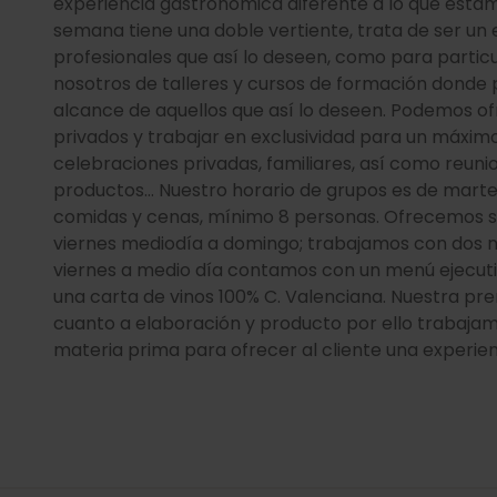
experiencia gastronómica diferente a lo que esta
semana tiene una doble vertiente, trata de ser un
profesionales que así lo deseen, como para particu
nosotros de talleres y cursos de formación donde
alcance de aquellos que así lo deseen. Podemos of
privados y trabajar en exclusividad para un máx
celebraciones privadas, familiares, así como reun
productos… Nuestro horario de grupos es de martes
comidas y cenas, mínimo 8 personas. Ofrecemos s
viernes mediodía a domingo; trabajamos con dos m
viernes a medio día contamos con un menú ejecut
una carta de vinos 100% C. Valenciana. Nuestra pr
cuanto a elaboración y producto por ello trabaja
materia prima para ofrecer al cliente una experien