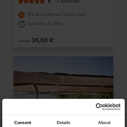
5
- 5 opiniones
10% dto València Tourist Card
Duración: 4h 30m
35,00 €
Desde
Consent
Details
About