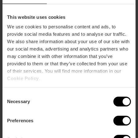
This website uses cookies
We use cookies to personalise content and ads, to
provide social media features and to analyse our traffic.
Tour Albufera Bus Turístico
We also share information about your use of our site with
4.3
- 12 opiniones
our social media, advertising and analytics partners who
may combine it with other information that you’ve
15% dto València Tourist Card
provided to them or that they’ve collected from your use
of their services. You will find more information in our
Duración: 2h
Cookie Policy
.
22,00 €
Desde
Consent
Necessary
Selection
Preferences