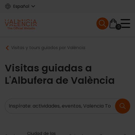
Skip
Español
to
main
Mobile menu ex
content
0
Main
Breadcrumb
Visitas y tours guiados por València
navigation
Visitas guiadas a
L'Albufera de València
Buscar
Ciudad de las 