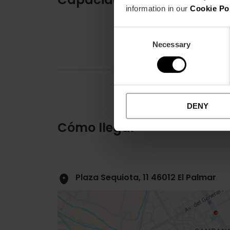
information in our
Cookie Po
Consent
Necessary
Selection
DENY
Cómo llegar
Plaza Sequiota, 11 46012 El Palmar