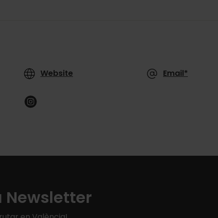
Website
Email*
a Newsletter
rutar en València!