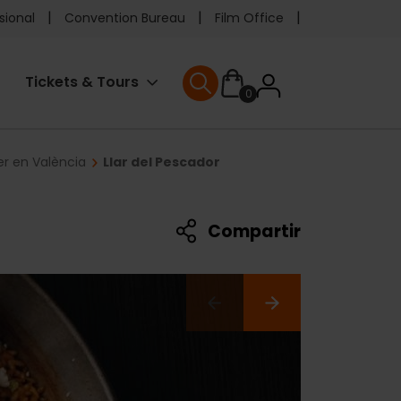
e
sional
Convention Bureau
Film Office
ader
User
Tickets & Tours
0
enu
User menu
accoun
r en València
Llar del Pescador
menu
Compartir