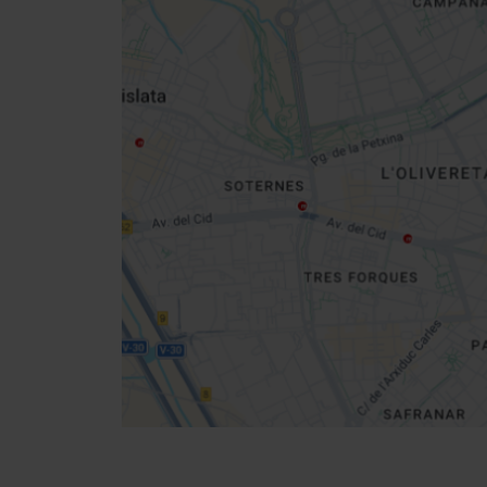
Close
sidebar
da
map
Get
your
location
Cómo llegar