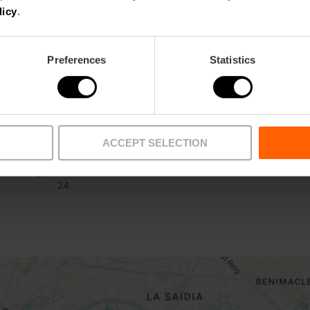
licy
.
120
Preferences
Statistics
ACCEPT SELECTION
Bus
24