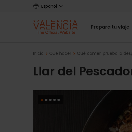
Skip
Español
to
main
Main
content
Prepara tu viaje
navigat
Breadcrumb
Inicio
Qué hacer
Qué comer: prueba la des
Llar del Pescado