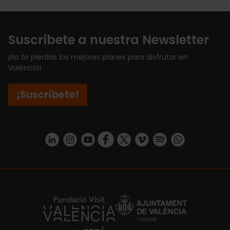
Suscríbete a nuestra Newsletter
¡No te pierdas los mejores planes para disfrutar en
València!
¡Suscríbete!
https://www.linkedin.com/company/turismo-valencia/mycompany/
https://www.instagram.com/visit_valencia/
https://www.youtube.com/user/Turisvale
https://www.facebook.com/turismov
https://twitter.com/Valenciatu
https://vimeo.com/visitva
https://open.spotif
https://api.whatsapp.com/se
https://fundacion.visitvalencia.com/