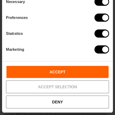
Necessary
Selection
Un refugio histórico desde 1434
Preferences
Statistics
Marketing
ACCEPT
ACCEPT SELECTION
DENY
Visita en València este museo único de 1434. Custodia las
11 Rocas
, carros triunfales con forma de barco que datan