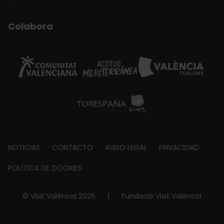
Colabora
Footer
NOTICIAS
CONTACTO
AVISO LEGAL
PRIVACIDAD
about
POLÍTICA DE COOKIES
© Visit València 2026
|
Fundació Visit València