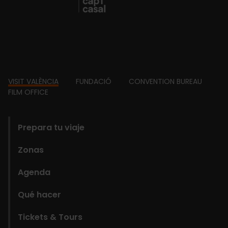
Footer
VISIT VALÈNCIA
FUNDACIÓ
CONVENTION BUREAU
FILM OFFICE
domains
Prepara tu viaje
Zonas
Agenda
Qué hacer
Tickets & Tours