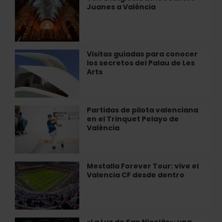
el
Juanes a València
a
arte
la
y
Iglesia
la
de
tradición
los
Visitas guiadas para conocer
Visitas
que
Santos
los secretos del Palau de Les
guiadas
mantienen
Juanes
Arts
para
vivo…
a
conocer
València
los
secretos
Partidas de pilota valenciana
Partidas
del
en el Trinquet Pelayo de
de
Palau
València
pilota
de
valenciana
Les
en
Arts
el
Mestalla Forever Tour: vive el
Mestalla
Trinquet
Valencia CF desde dentro
Forever
Pelayo
Tour:
de
vive
València
el
Valencia
«La Luz de San Nicolás»: una