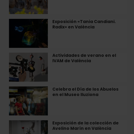
de
BIOPARC
València
Exposición «Tania Candiani.
Exposición
Radix» en València
«Tania
Candiani.
Radix»
en
València
Actividades de verano en el
Actividades
IVAM de València
de
verano
en
el
IVAM
Celebra el Día de los Abuelos
Celebra
de
en el Museo Iluziona
el
València
Día
de
los
Abuelos
Exposición de la colección de
Exposición
en
Avelino Marín en València
de
el