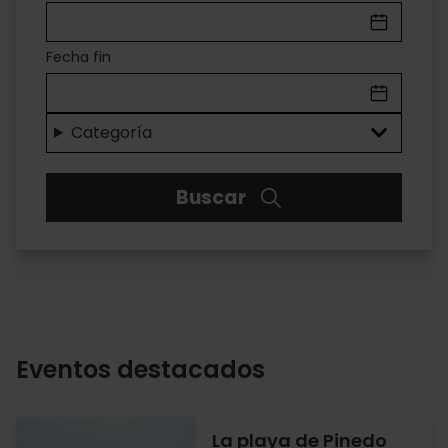
EN
VALÈNCIA
Fecha fin
Categoría
Buscar
Eventos destacados
La playa de Pinedo