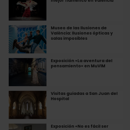
mejor flamenco en València
para
l’Hemisfèric
disfrutar
València
del
mejor
flamenco
Museo de las Ilusiones de
Museo
en
València: Ilusiones ópticas y
de
València
salas imposibles
las
Ilusiones
de
València:
Exposición «La aventura del
Exposición
Ilusiones
pensamiento» en MuVIM
«La
ópticas
aventura
y
del
salas
pensamiento»
imposibles
en
Visitas guiadas a San Juan del
Visitas
MuVIM
Hospital
guiadas
a
San
Juan
del
Exposición «No es fácil ser
Exposición