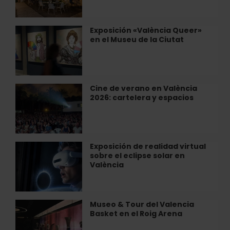
Fresca»
en
el
Exposición «València Queer»
Exposición
Restaurante
en el Museu de la Ciutat
«València
Villa
Queer»
Indiano
en
de
el
València
Museu
Cine de verano en València
Cine
de
2026: cartelera y espacios
de
la
verano
Ciutat
en
València
2026:
Exposición de realidad virtual
Exposición
cartelera
sobre el eclipse solar en
de
y
València
realidad
espacios
virtual
sobre
el
Museo & Tour del Valencia
Museo
eclipse
Basket en el Roig Arena
&
solar
Tour