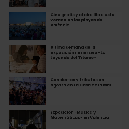
campanas
en
el
Cine gratis y al aire libre este
Cine
Micalet
verano en las playas de
gratis
València
y
al
aire
libre
Última semana de la
Última
este
exposición inmersiva «La
semana
verano
Leyenda del Titanic»
de
en
la
las
exposición
playas
inmersiva
Conciertos y tributos en
Conciertos
de
«La
agosto en La Casa de la Mar
y
València
Leyenda
tributos
del
en
Titanic»
agosto
en
Exposición «Música y
Exposición
La
Matemáticas» en València
«Música
Casa
y
de