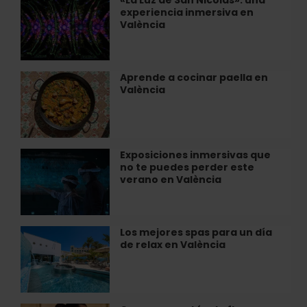
«La
CF
experiencia inmersiva en
Luz
desde
València
de
dentro
San
Nicolás»:
una
Aprende a cocinar paella en
Aprende
experiencia
València
a
inmersiva
cocinar
en
paella
València
en
València
Exposiciones inmersivas que
Exposiciones
no te puedes perder este
inmersivas
verano en València
que
no
te
puedes
Los mejores spas para un día
Los
perder
de relax en València
mejores
este
spas
verano
para
en
un
València
día