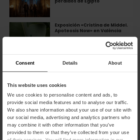
en
perdidos de Egipto
València
València
el
viaje
inmersivo
Exposición «Cristina de Middel.
Exposición
por
Apoteosis Now» en València
«Cristina
los
de
templos
Middel.
perdidos
Apoteosis
de
Now»
Exposición y actividades «Los
Exposición
Egipto
Consent
Details
About
en
mundos de Alicia» en València
y
València
actividades
«Los
This website uses cookies
mundos
de
We use cookies to personalise content and ads, to
Exposición sobre L'Albufera en
Exposición
Alicia»
el IVAM de València
sobre
provide social media features and to analyse our traffic.
en
L'Albufera
We also share information about your use of our site with
València
en
our social media, advertising and analytics partners who
el
may combine it with other information that you’ve
IVAM
Exposición «Te llamo cuerpo»
Exposición
provided to them or that they’ve collected from your use
de
en València
«Te
of their services. You will find more information in our