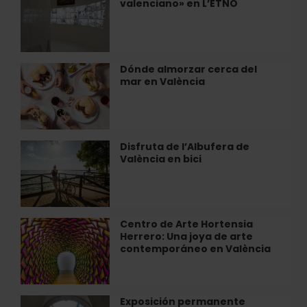
Hospital
valenciano» en L’ETNO
«No
es
fácil
ser
valenciano»
Dónde almorzar cerca del
Dónde
en
mar en València
almorzar
L’ETNO
cerca
del
mar
en
Disfruta de l’Albufera de
Disfruta
València
València en bici
de
l’Albufera
de
València
en
Centro de Arte Hortensia
Centro
bici
Herrero: Una joya de arte
de
contemporáneo en València
Arte
Hortensia
Herrero:
Una
Exposición permanente
Exposición