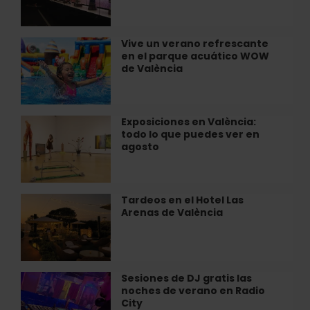
en
del
València
Valencia
Basket
Vive un verano refrescante
Vive
en
en el parque acuático WOW
un
el
de València
verano
Roig
refrescante
Arena
en
el
Exposiciones en València:
Exposiciones
parque
todo lo que puedes ver en
en
acuático
agosto
València:
WOW
todo
de
lo
València
que
Tardeos en el Hotel Las
Tardeos
puedes
Arenas de València
en
ver
el
en
Hotel
agosto
Las
Arenas
Sesiones de DJ gratis las
Sesiones
de
noches de verano en Radio
de
València
City
DJ