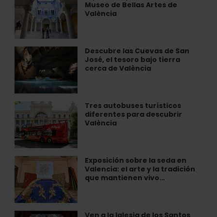
joya
Museo de Bellas Artes de
permanente
de
València
Museo
arte
de
contemporáneo
Bellas
en
Artes
Descubre las Cuevas de San
Descubre
València
de
José, el tesoro bajo tierra
las
València
cerca de València
Cuevas
de
San
José,
Tres autobuses turísticos
Tres
el
diferentes para descubrir
autobuses
tesoro
València
turísticos
bajo
diferentes
tierra
para
cerca
descubrir
Exposición sobre la seda en
Exposición
de
València
Valencia: el arte y la tradición
sobre
València
que mantienen vivo…
la
seda
en
Valencia:
Ven a la Iglesia de los Santos
Ven