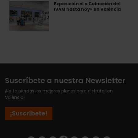
El
Exposición «La Colección del
Exposición
Renegado
IVAM hasta hoy» en València
«La
de
Colección
València
del
IVAM
hasta
hoy»
en
València
Suscríbete a nuestra Newsletter
¡No te pierdas los mejores planes para disfrutar en
València!
¡Suscríbete!