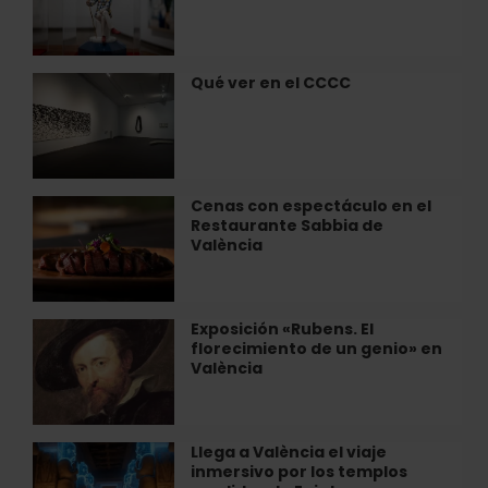
la
Museo
colección
Iluziona
de
Avelino
Qué ver en el CCCC
Qué
Marín
ver
en
en
València
el
CCCC
Cenas con espectáculo en el
Cenas
Restaurante Sabbia de
con
València
espectáculo
en
el
Restaurante
Exposición «Rubens. El
Exposición
Sabbia
florecimiento de un genio» en
«Rubens.
de
València
El
València
florecimiento
de
un
Llega a València el viaje
Llega
genio»
inmersivo por los templos
a