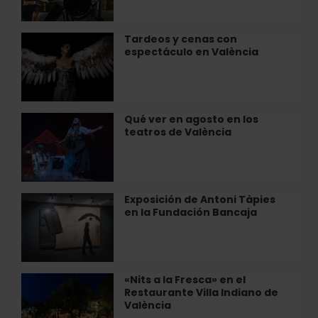
Matemáticas»
la
en
Mar
València
Tardeos y cenas con
Tardeos
espectáculo en València
y
cenas
con
espectáculo
en
Qué ver en agosto en los
Qué
València
teatros de València
ver
en
agosto
en
los
Exposición de Antoni Tàpies
Exposición
teatros
en la Fundación Bancaja
de
de
Antoni
València
Tàpies
en
la
«Nits a la Fresca» en el
«Nits
Fundación
Restaurante Villa Indiano de
a
Bancaja
València
la