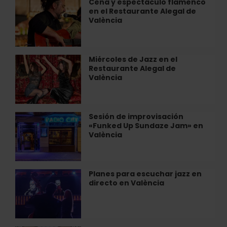
Cena y espectáculo flamenco
Cena
de
en el Restaurante Alegal de
y
relax
València
espectáculo
en
flamenco
València
en
el
Miércoles de Jazz en el
Miércoles
Restaurante
Restaurante Alegal de
de
Alegal
València
Jazz
de
en
València
el
Restaurante
Sesión de improvisación
Sesión
Alegal
«Funked Up Sundaze Jam» en
de
de
València
improvisación
València
«Funked
Up
Sundaze
Planes para escuchar jazz en
Planes
Jam»
directo en València
para
en
escuchar
València
jazz
en