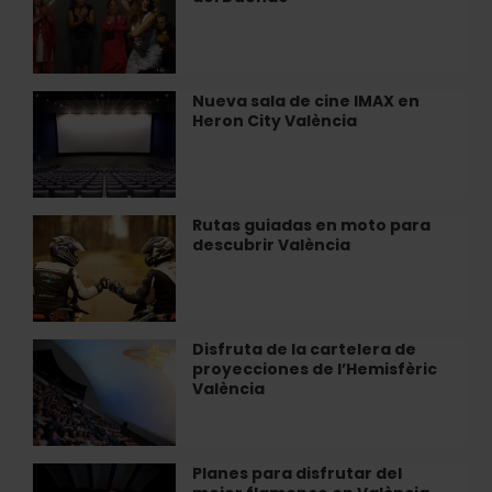
en
València
directo
en
Café
del
Nueva sala de cine IMAX en
Nueva
Duende
Heron City València
sala
de
cine
IMAX
en
Rutas guiadas en moto para
Rutas
Heron
descubrir València
guiadas
City
en
València
moto
para
descubrir
Disfruta de la cartelera de
Disfruta
València
proyecciones de l’Hemisfèric
de
València
la
cartelera
de
proyecciones
Planes para disfrutar del
Planes
de