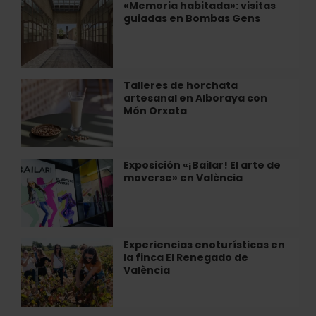
directo
«Memoria habitada»: visitas
«Memoria
en
guiadas en Bombas Gens
habitada»:
València
visitas
guiadas
en
Bombas
Talleres de horchata
Talleres
Gens
artesanal en Alboraya con
de
Món Orxata
horchata
artesanal
en
Alboraya
Exposición «¡Bailar! El arte de
Exposición
con
moverse» en València
«¡Bailar!
Món
El
Orxata
arte
de
moverse»
Experiencias enoturísticas en
Experiencias
en
la finca El Renegado de
enoturísticas
València
València
en
la
finca