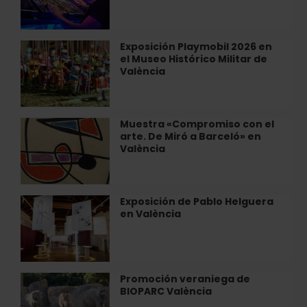
gratis
las
noches
Exposición Playmobil 2026 en
Exposición
de
el Museo Histórico Militar de
Playmobil
verano
València
2026
en
en
Radio
el
City
Museo
Muestra «Compromiso con el
Muestra
Histórico
arte. De Miró a Barceló» en
«Compromiso
Militar
València
con
de
el
València
arte.
De
Exposición de Pablo Helguera
Exposición
Miró
en València
de
a
Pablo
Barceló»
Helguera
en
en
València
València
Promoción veraniega de
Promoción
BIOPARC València
veraniega