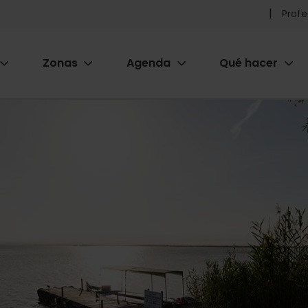
Pr
Profe
he
Zonas
Agenda
Qué hacer
m
ion