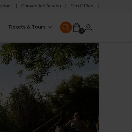
e
sional
Convention Bureau
Film Office
ader
User
Tickets & Tours
0
enu
User menu
accoun
menu