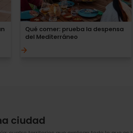
an
Qué comer: prueba la despensa
del Mediterráneo
na ciudad
a: cuatro territorios que explican todo lo que es 