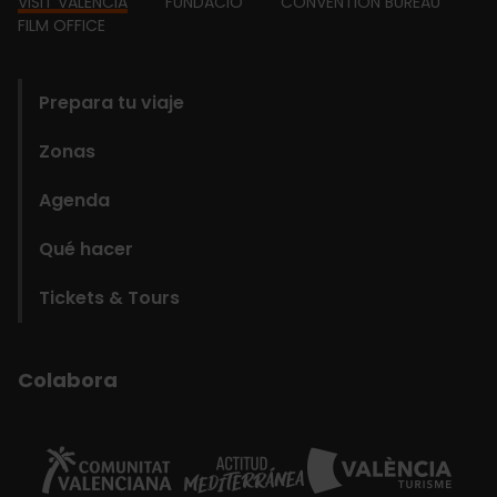
Footer
VISIT VALÈNCIA
FUNDACIÓ
CONVENTION BUREAU
FILM OFFICE
domains
Prepara tu viaje
Zonas
Agenda
Qué hacer
Tickets & Tours
Colabora