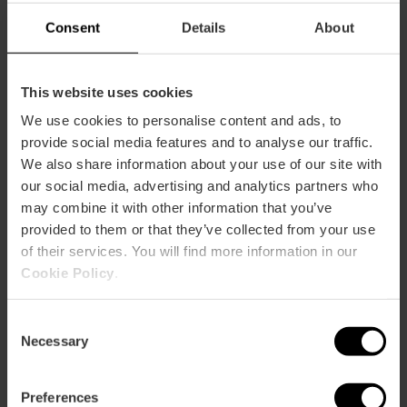
Capacidad
Consent
Details
About
Restaurante
50
This website uses cookies
We use cookies to personalise content and ads, to
provide social media features and to analyse our traffic.
We also share information about your use of our site with
our social media, advertising and analytics partners who
may combine it with other information that you’ve
provided to them or that they’ve collected from your use
Cómo llegar
of their services. You will find more information in our
Cookie Policy
.
Camino Del Magistre, 50 46120 Alboraya
Consent
Necessary
Selection
Preferences