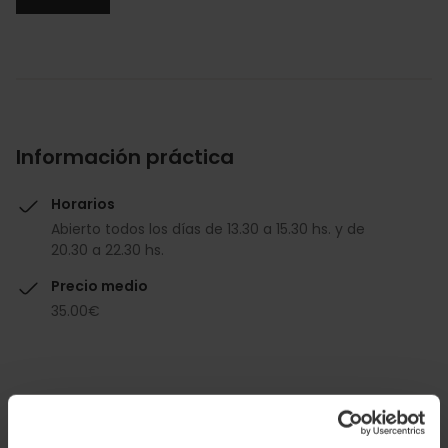
Información práctica
Horarios
Abierto todos los días de 13.30 a 15.30 hs. y de
20.30 a 22.30 hs.
Precio medio
35.00€