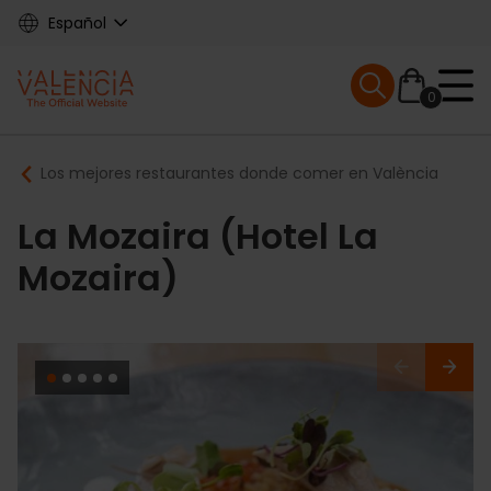
Skip
Español
to
main
Mobile menu ex
content
0
Main
Breadcrumb
Los mejores restaurantes donde comer en València
navigation
La Mozaira (Hotel La
Mozaira)