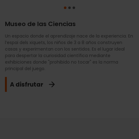
Museo de las Ciencias
Un espacio donde el aprendizaje nace de la experiencia. En
Viaja a través del espacio en este cine digital con una
La ciencia, el arte, la historia, las matemáticas...todas las
l’espai dels xiquets, los niños de 3 a 8 años construyen
pantalla cóncava de 900 m2. Sus proyecciones en 3D
disciplinas son una buena excusa para acercarse a
casas y experimentan con los sentidos. Es el lugar ideal
sobre astronomía y naturaleza están adaptadas para que
aprender a CaixaForum con los más pequeños. Su
para despertar la curiosidad científica mediante
los niños descubran los secretos del universo y los
programación incluye exposiciones, talleres, espectáculos,
exhibiciones donde "prohibido no tocar" es la norma
dinosaurios de una forma visualmente impactante,
conciertos o incluso menús temáticos en su restaurante
principal del juego.
envolvente y muy divertida.
para configurar el plan familiar más divertido de tu viaje a
València.
A disfrutar
Descúbrelo
Voy a CaixaForum