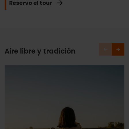
Reservo el tour
Voy al estadio del Levante
Entro en Roig Arena
Aire libre y tradición