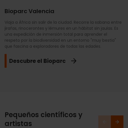
Bioparc Valencia
Viaja a África sin salir de la ciudad. Recorre la sabana entre
Sumérgete en el mayor acuario de Europa. Atraviesa el
Viaja millones de años atrás y adéntrate en una de las
jirafas, rinocerontes y lémures en un hábitat sin jaulas. Es
túnel de tiburones más largo, conoce a las belugas y
colecciones paleontológicas más impresionantes de
una expedición de inmersión total para aprender el
disfruta de exhibiciones bioeducativas con delfines. No te
Europa. Fósiles únicos, esqueletos gigantes y tecnología
respeto por la biodiversidad en un entorno "muy bestia"
pierdas el backstage tour para caminar sobre los tanques
interactiva se combinan en un museo renovado que
que fascina a exploradores de todas las edades.
y descubrir cómo cuidan a las más de 700 especies que
convierte la ciencia y la Prehistoria en una aventura para
habitan este ecosistema marino
tu familia.
Descubre el Bioparc
No te lo pierdas
Voy con mis hijos
Pequeños científicos y
artistas