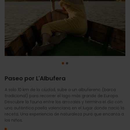
Paseo por L'Albufera
A solo 10 km de la ciudad, sube a un albuferenc (barca
Disfruta de las grandes playas urbanas como la Malvarrosa
tradicional) para recorrer el lago más grande de Europa.
o la Patacona, de arena fina y aguas tranquilas. Son
Descubre la fauna entre los arrozales y termina el día con
espacios perfectos para que los niños jueguen libremente,
una auténtica paella valenciana en el lugar donde nació la
cuenten con todos los servicios necesarios y descubran la
receta. Una experiencia de naturaleza pura que encanta a
gastronomía mediterránea en restaurantes adaptados
los niños.
para toda la familia.