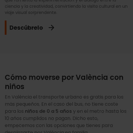
que fomenta la experimentación y el diálogo entre la
experiencia permite recorrer ocho siglos de historia de
minutos con una banda sonora original, logrando que los
ciencia y la creatividad, convirtiendo la visita cultural en un
forma dinámica, con una ambientación que envuelve por
más pequeños se queden boquiabiertos ante la danza de
viaje visual sorprendente.
completo los sentidos.
luces y colores sobre la gran cúpula.
Descúbrelo
Quiero verlo
No te lo pierdas
Cómo moverse por València con
niños
En València el transporte urbano es gratis para los
más pequeños. En el caso del bus, no tiene coste
para los
niños de 0 a 5 años
y en el metro hasta los
10 años cumplidos no pagan. Dicho esto,
empecemos con las opciones que tienes para
desplazarte por València en familia.