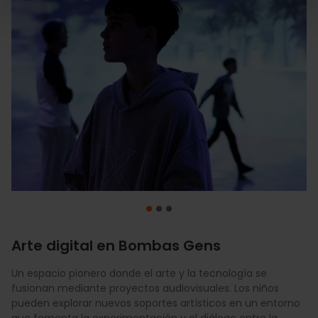
Arte digital en Bombas Gens
Un espacio pionero donde el arte y la tecnología se
Disfrutad de un impresionante videomapping sobre la
Un espectáculo inmersivo que transforma el interior de
fusionan mediante proyectos audiovisuales. Los niños
bóveda barroca de la llamada "Capilla Sixtina valenciana".
este templo histórico en un lienzo en movimiento. La
pueden explorar nuevos soportes artísticos en un entorno
Con tótems interactivos y proyecciones de luz, esta
puesta en escena repasa la historia valenciana en pocos