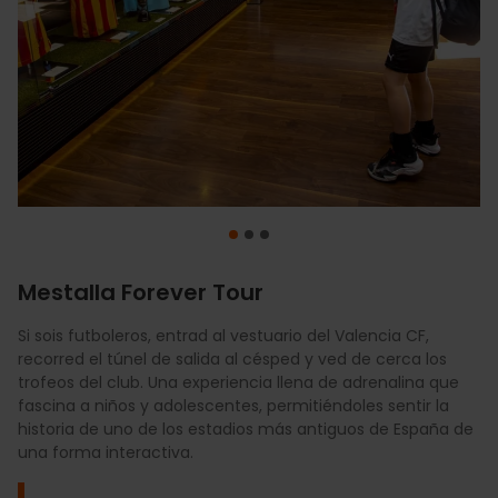
Mestalla Forever Tour
Si sois futboleros, entrad al vestuario del Valencia CF,
Vive el Ciutat de València desde dentro con un recorrido
Vive el Valencia Basket desde dentro con una experiencia
recorred el túnel de salida al césped y ved de cerca los
que te acerca al espíritu granota y a la historia del club
interactiva en el Roig Arena que te hará sentir jugador por
trofeos del club. Una experiencia llena de adrenalina que
decano de la Comunitat Valenciana. Camina por los
un día. Recorre su historia, mide tus habilidades como un
fascina a niños y adolescentes, permitiéndoles sentir la
mismos espacios que viven los jugadores y jugadoras cada
profesional y accede a espacios exclusivos del club
historia de uno de los estadios más antiguos de España de
fin de semana, entra al vestuario local como un jugador
taronja. ¿Te atreves a dejar de mirar desde la grada y
una forma interactiva.
más y experimenta el templo granota desde los banquillos.
convertirte en protagonista?