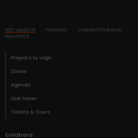
Footer
VISIT VALÈNCIA
FUNDACIÓ
CONVENTION BUREAU
FILM OFFICE
domains
Prepara tu viaje
Zonas
Agenda
Qué hacer
Tickets & Tours
Colabora