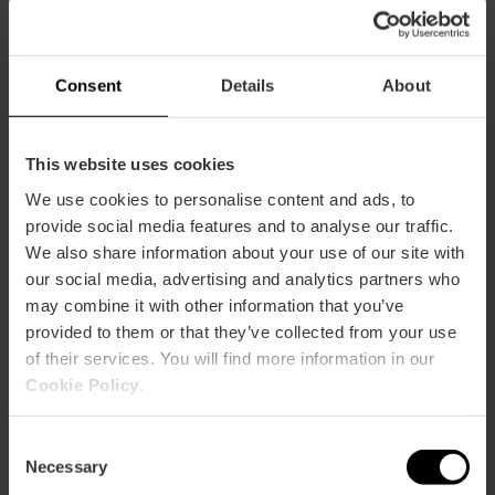
Capacidad
Consent
Details
About
Restaurante
80
This website uses cookies
We use cookies to personalise content and ads, to
provide social media features and to analyse our traffic.
We also share information about your use of our site with
our social media, advertising and analytics partners who
may combine it with other information that you’ve
Cómo llegar
provided to them or that they’ve collected from your use
of their services. You will find more information in our
Bus
Cookie Policy
.
6,
14,
15,
35
Consent
Necessary
Calle Mossén Femades, 9-11 46002 València
Selection