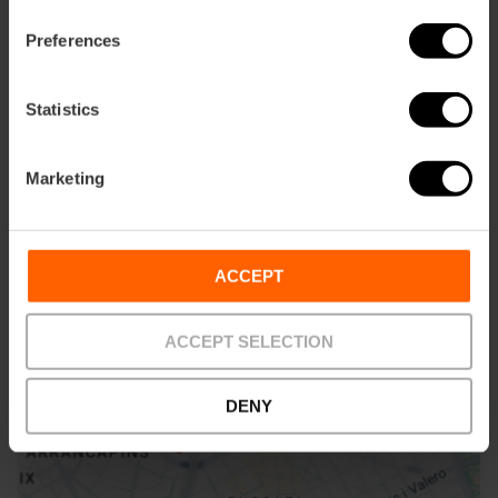
Preferences
Statistics
Marketing
ose
ebar
p
ACCEPT
Activar mapa
r
ation
ACCEPT SELECTION
DENY
Cómo llegar