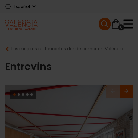
Skip
Español
to
main
Mobile menu ex
content
0
Main
Breadcrumb
Los mejores restaurantes donde comer en València
navigation
Entrevins