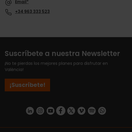
Email*
+34 963 333 523
Suscríbete a nuestra Newsletter
¡No te pierdas los mejores planes para disfrutar en
València!
¡Suscríbete!
https://www.linkedin.com/company/turismo-valencia/mycompany/
https://www.instagram.com/visit_valencia/
https://www.youtube.com/user/Turisvale
https://www.facebook.com/turismov
https://twitter.com/Valenciatu
https://vimeo.com/visitva
https://open.spotif
https://api.whatsapp.com/se