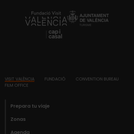
https://fundacion.visitvalencia.com/
Footer
VISIT VALÈNCIA
FUNDACIÓ
CONVENTION BUREAU
FILM OFFICE
domains
Prepara tu viaje
Zonas
Agenda