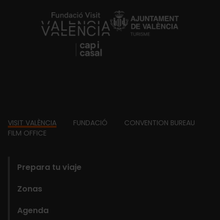
https://fundacion.visitvalencia.com/
Footer
VISIT VALÈNCIA
FUNDACIÓ
CONVENTION BUREAU
FILM OFFICE
domains
Prepara tu viaje
Zonas
Agenda