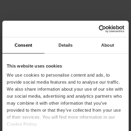
Capacidad
Consent
Details
About
Restaurante
56
This website uses cookies
We use cookies to personalise content and ads, to
provide social media features and to analyse our traffic.
We also share information about your use of our site with
our social media, advertising and analytics partners who
may combine it with other information that you’ve
provided to them or that they’ve collected from your use
Cómo llegar
of their services. You will find more information in our
Cookie Policy
.
Metro