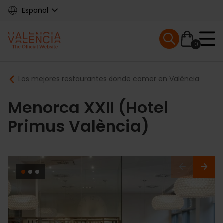
Skip
Español
to
main
Mobile menu ex
content
0
Main
Breadcrumb
Los mejores restaurantes donde comer en València
navigation
Menorca XXII (Hotel
Primus València)