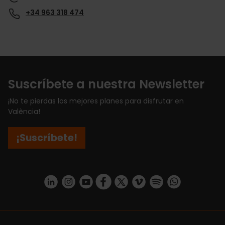
+34 963 318 474
Suscríbete a nuestra Newsletter
¡No te pierdas los mejores planes para disfrutar en
València!
¡Suscríbete!
https://www.linkedin.com/company/turismo-valencia/mycompany/
https://www.instagram.com/visit_valencia/
https://www.youtube.com/user/Turisvale
https://www.facebook.com/turismov
https://twitter.com/Valenciatu
https://vimeo.com/visitva
https://open.spotif
https://api.whatsapp.com/se