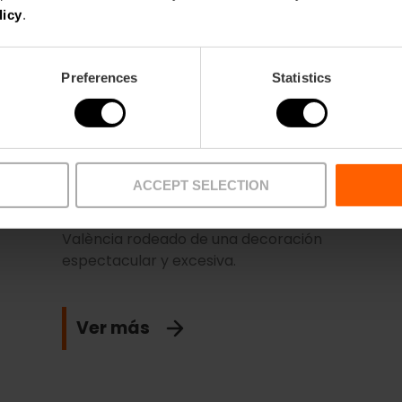
licy
.
Preferences
Statistics
Café de Las Horas Café-Bar
ACCEPT SELECTION
Un rincón mágico de estilo neobarroco.
le,
Imprescindible probar su jarra de Agua de
València rodeado de una decoración
espectacular y excesiva.
Ver más