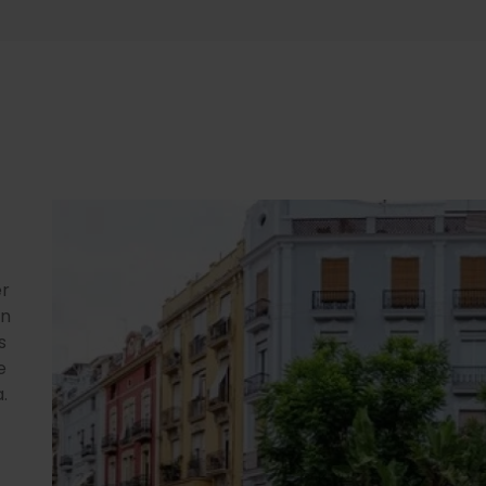
er
en
s
e
.