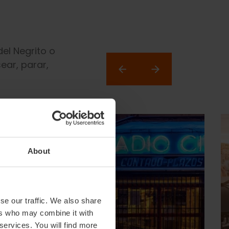
del Negrito o
ear, parar,
About
se our traffic. We also share
ers who may combine it with
 services. You will find more