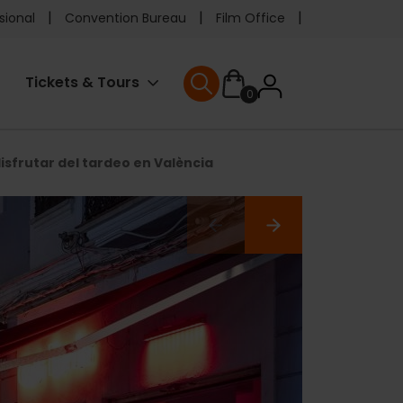
e
sional
Convention Bureau
Film Office
ader
User
Tickets & Tours
0
enu
User menu
accoun
isfrutar del tardeo en València
menu