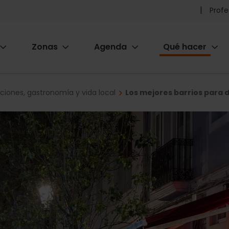
Pr
Profe
he
Zonas
Agenda
Qué hacer
m
ion
iciones, gastronomía y vida local
Los mejores barrios para d