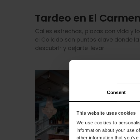
Tardeo en El Carmen
Calles estrechas, plazas con vida y lo
el Collado son puntos clave donde la
descubrir y dejarte llevar.
Consent
This website uses cookies
We use cookies to personalis
information about your use of
other information that you’ve