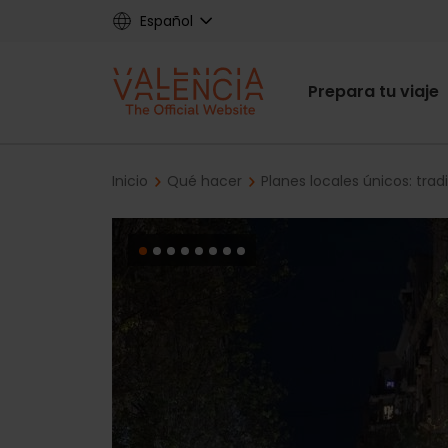
Skip
Español
to
main
Main
content
Prepara tu viaje
navigat
Breadcrumb
Inicio
Qué hacer
Planes locales únicos: trad