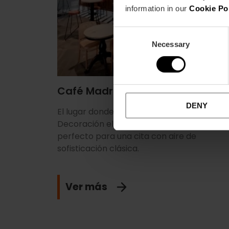
information in our
Cookie Po
Consent
Necessary
Selection
Café Madrid
DENY
El lugar donde nació el Agua de València.
Decoración elegante y coctelería impecab
perfecto para una cita con aire de
sofisticación clásica.
Ver más