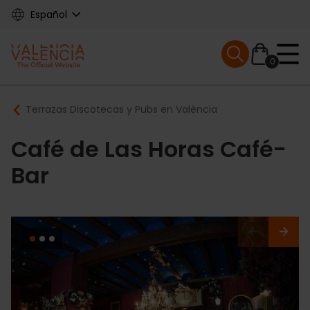
Skip
Español
to
main
Mobile menu ex
content
0
Main
Breadcrumb
Terrazas Discotecas y Pubs en València
navigation
Café de Las Horas Café-
Bar