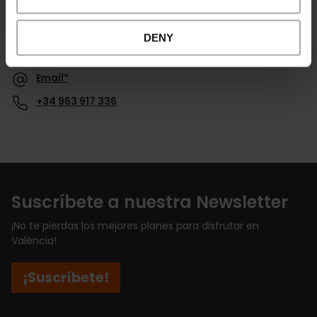
DENY
Contacto
Email*
+34 963 917 336
Suscríbete a nuestra Newsletter
¡No te pierdas los mejores planes para disfrutar en
València!
¡Suscríbete!