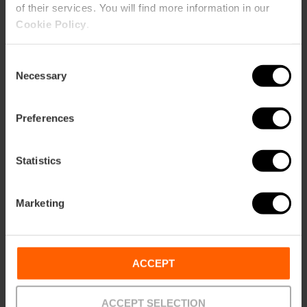
of their services. You will find more information in our
Cookie Policy
.
ose
ebar
p
Consent
Activar mapa
Necessary
r
Selection
ation
Preferences
Statistics
Cómo llegar
Marketing
ACCEPT
ACCEPT SELECTION