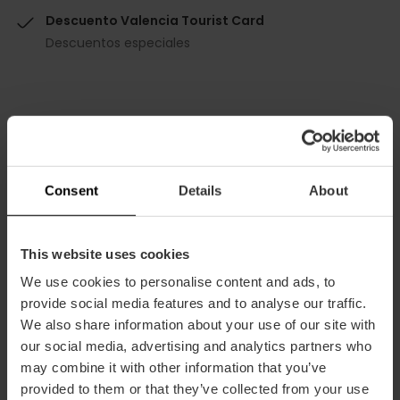
Descuento Valencia Tourist Card
Descuentos especiales
Cómo llegar
Consent
Details
About
Calle Conde de Almodóvar, 1 46003 València
This website uses cookies
We use cookies to personalise content and ads, to
provide social media features and to analyse our traffic.
We also share information about your use of our site with
our social media, advertising and analytics partners who
may combine it with other information that you’ve
provided to them or that they’ve collected from your use