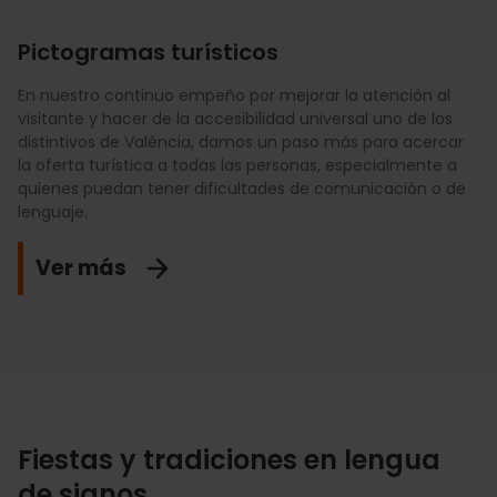
Pictogramas turísticos
En nuestro continuo empeño por mejorar la atención al
visitante y hacer de la accesibilidad universal uno de los
València es una ciudad abierta a todos, y nuestros hoteles
distintivos de València, damos un paso más para acercar
y espacios para eventos ponen todas las medidas posibles
la oferta turística a todas las personas, especialmente a
para ser accesibles a personas con cualquier tipo de
quienes puedan tener dificultades de comunicación o de
discapacidad. Si estás pensando en organizar un evento
lenguaje.
aquí, tú también puedes ayudar a hacerlo accesible.
Ver más
Descargar
Fiestas y tradiciones en lengua
de signos