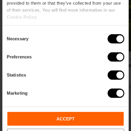
provided to them or that they’ve collected from your use
of their services. You will find more information in our
Cookie Policy
.
Consent
Necessary
Selection
Preferences
Ruta esencial para conocer
Ruta 
València en lengua de signos
sign
Statistics
Marketing
ACCEPT