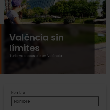
València sin
límites
Turismo accesible en València
Accesibilidad
Nombre