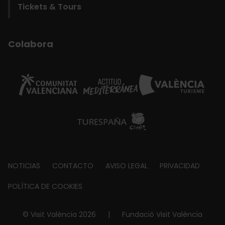
Tickets & Tours
Colabora
Footer
NOTICIAS
CONTACTO
AVISO LEGAL
PRIVACIDAD
about
POLÍTICA DE COOKIES
© Visit València 2026
|
Fundació Visit València