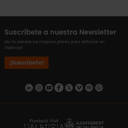
Suscríbete a nuestra Newsletter
¡No te pierdas los mejores planes para disfrutar en
València!
¡Suscríbete!
https://www.linkedin.com/company/turismo-valencia/mycompany/
https://www.instagram.com/visit_valencia/
https://www.youtube.com/user/Turisvale
https://www.facebook.com/turismov
https://twitter.com/Valenciatu
https://vimeo.com/visitva
https://open.spotif
https://api.whatsapp.com/se