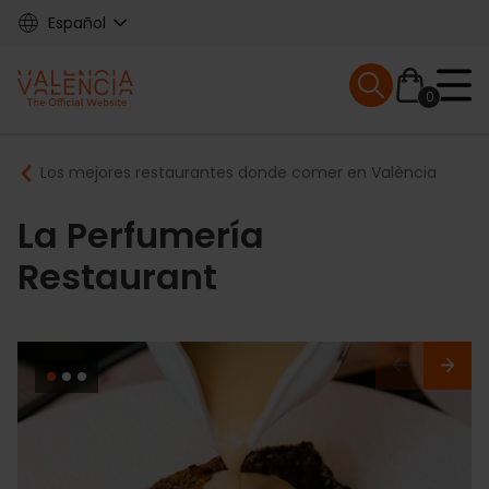
Skip
Español
to
main
Mobile menu ex
content
0
Main
Breadcrumb
Los mejores restaurantes donde comer en València
navigation
La Perfumería
Restaurant