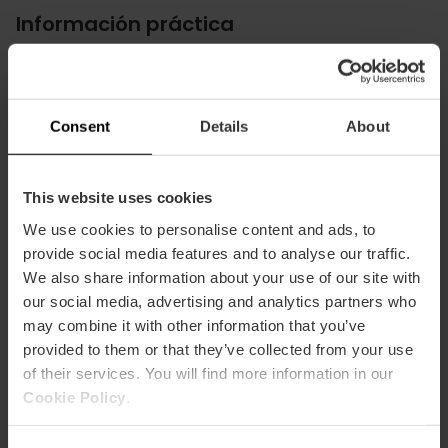
Información práctica
Horarios
Desayunos de lunes a viernes de 7:30 a 11:00.
Sábados y domingo de 8:00 a 11:00. Comidas de
Consent
Details
About
martes a domingo de 13:30 a 15:30. Cenas de
martes a sábado de 20:30 a 22:30
This website uses cookies
We use cookies to personalise content and ads, to
provide social media features and to analyse our traffic.
We also share information about your use of our site with
our social media, advertising and analytics partners who
Cómo llegar
may combine it with other information that you’ve
provided to them or that they’ve collected from your use
of their services. You will find more information in our
Metro
Cookie Policy
.
L4
Bus