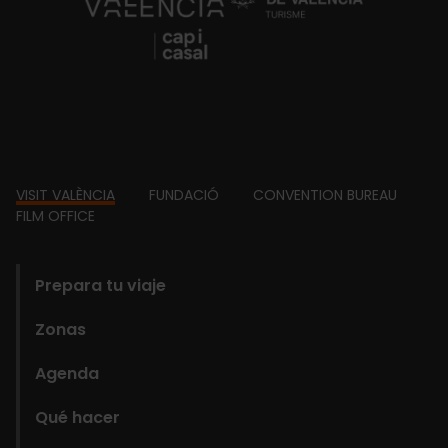
https://fundacion.visitvalencia.com/
Footer
VISIT VALÈNCIA
FUNDACIÓ
CONVENTION BUREAU
FILM OFFICE
domains
Prepara tu viaje
Zonas
Agenda
Qué hacer