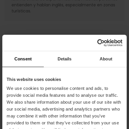
entienden y hablan inglés, especialmente en zonas
turísticas.
Electricidad
En València la corriente es de 220–240 V, 50 Hz,
con enchufes de dos clavijas redondas (tipo C o F).
Consent
Details
About
Los viajeros del Reino Unido o EE. UU. necesitarán
adaptador, y en el caso de EE. UU., puede ser
necesario un transformador. Adaptadores
This website uses cookies
disponibles en tiendas y aeropuertos.
We use cookies to personalise content and ads, to
provide social media features and to analyse our traffic.
We also share information about your use of our site with
Información de roaming
our social media, advertising and analytics partners who
may combine it with other information that you’ve
En València, el roaming gratuito funciona en países
provided to them or that they’ve collected from your use
de la UE (y Noruega, Islandia y Liechtenstein). Para