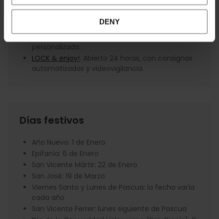
recomendadas en el centro histórico de València:
DENY
Feel Free Luggage Storage
: Abierto 24 horas, con
vigilancia continua y lockers con clave
personalizada.
LOCK & enjoy!
: Abierto 24 horas, con consignas
automatizadas y videovigilancia.
Días festivos
Año Nuevo: 1 de Enero
Epifanía: 6 de Enero
San Vicente Mártir: 22 de Enero
San José: 19 de Marzo
Viernes Santo y Lunes de Pascua: la fecha varía
cada año
San Vicente Ferrer: lunes siguiente de Pascua