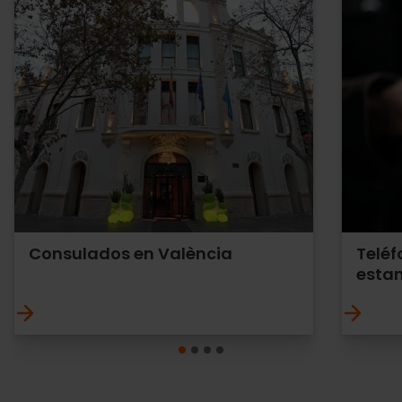
Consulados en València
Teléf
estan