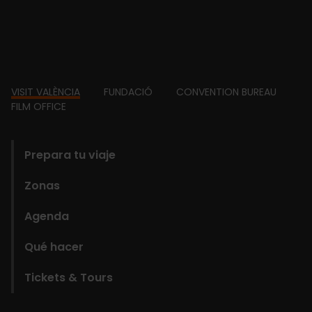
Footer
VISIT VALÈNCIA
FUNDACIÓ
CONVENTION BUREAU
FILM OFFICE
domains
Prepara tu viaje
Zonas
Agenda
Qué hacer
Tickets & Tours