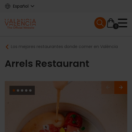
Skip
Español
to
main
Mobile menu ex
content
0
Main
Breadcrumb
Los mejores restaurantes donde comer en València
navigation
Arrels Restaurant