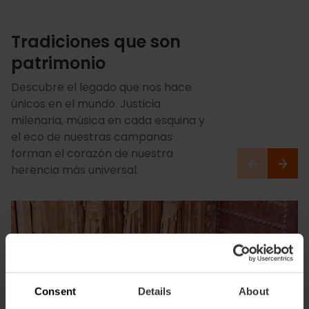
Tradiciones que son
patrimonio
Descubre el legado que nos hace
únicos en el mundo. Justicia
milenaria, música en cada esquina y
el eco de nuestras campanas
forman el corazón de nuestra
herencia más universal.
Consent
Details
About