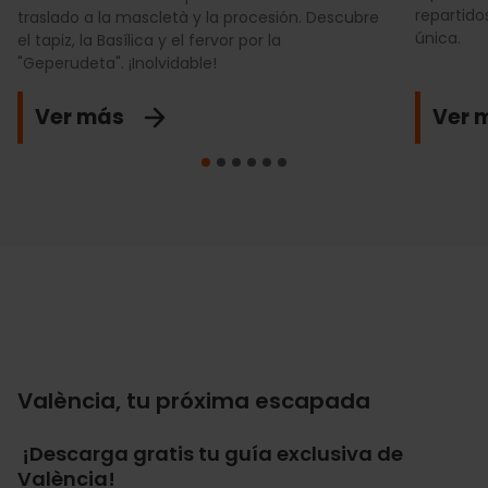
repartido
traslado a la mascletà y la procesión. Descubre
única.
el tapiz, la Basílica y el fervor por la
"Geperudeta". ¡Inolvidable!
Ver más
Ver 
València, tu próxima escapada
¡Descarga gratis tu guía exclusiva de
València!