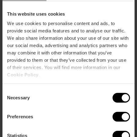
This website uses cookies
We use cookies to personalise content and ads, to
provide social media features and to analyse our traffic.
We also share information about your use of our site with
our social media, advertising and analytics partners who
may combine it with other information that you’ve
provided to them or that they’ve collected from your use
of their services. You will find more information in our
Cookie Policy
.
Consent
Necessary
Selection
Tribunal de las Aguas: justicia milenaria
al aire libre
Déjate envolver por la banda sonora de nuestra tierra:
Preferences
sociedades musicales centenarias, el prestigio de Berklee y
Todos los jueves a las 12:00h, la puerta de los apóstoles de
Declarado
patrimonio inmaterial de la humanidad
, el
la excelencia de Les Arts o el Palau de la Música. Es un
la catedral de València acoge el
toque manual en la
torre del Miguelete
Tribunal de las Aguas
es un lenguaje
, la
legado vivo reconocido como
bien de interés cultural
,
institución de justicia más antigua de Europa todavía en
ancestral que marca el ritmo de nuestras vidas con una
Statistics