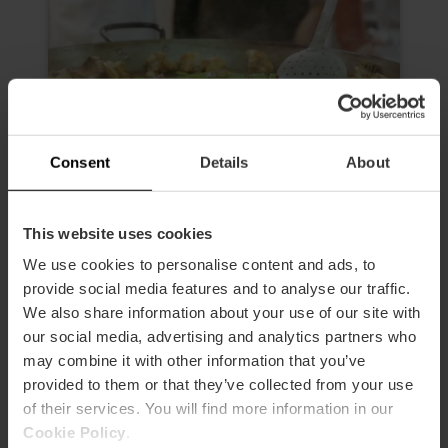
Consent
Details
About
This website uses cookies
We use cookies to personalise content and ads, to
provide social media features and to analyse our traffic.
Vive la Paella Experience: aprende
We also share information about your use of our site with
a cocinar a nuestra manera
our social media, advertising and analytics partners who
5
- 2 opiniones
may combine it with other information that you’ve
provided to them or that they’ve collected from your use
10% dto València Tourist Card
of their services. You will find more information in our
Duración: 2h 30m
Cookie Policy
.