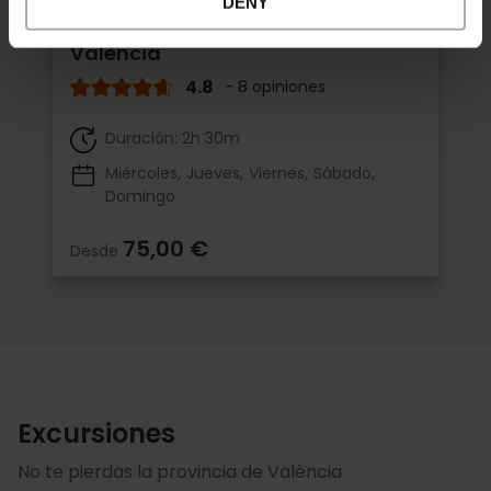
DENY
Cena con tablao flamenco en
València
4.8
- 8 opiniones
Duración: 2h 30m
Miércoles
Jueves
Viernes
Sábado
Domingo
75,00 €
Desde
Excursiones
No te pierdas la provincia de València