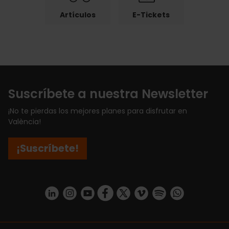
Artículos
E-Tickets
Suscríbete a nuestra Newsletter
¡No te pierdas los mejores planes para disfrutar en
València!
¡Suscríbete!
https://www.linkedin.com/company/turismo-valencia/mycompany/
https://www.instagram.com/visit_valencia/
https://www.youtube.com/user/Turisvale
https://www.facebook.com/turismov
https://twitter.com/Valenciatu
https://vimeo.com/visitva
https://open.spotif
https://api.whatsapp.com/se