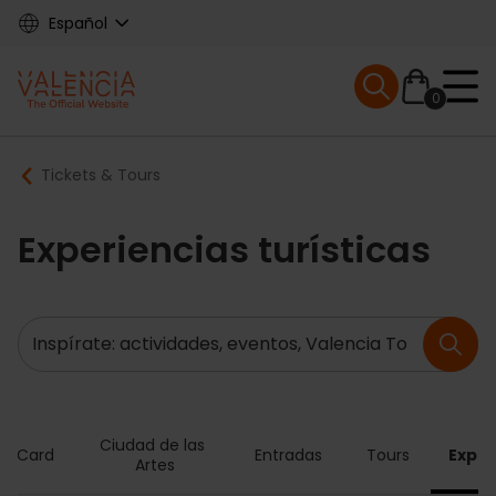
Skip
Español
to
main
Mobile menu ex
content
0
Main
Breadcrumb
Tickets & Tours
navigation
Experiencias turísticas
Buscar
Ciudad de las 
ia Card
Entradas
Tours
Exper
Artes