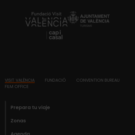
https://fundacion.visitvalencia.com/
Footer
VISIT VALÈNCIA
FUNDACIÓ
CONVENTION BUREAU
FILM OFFICE
domains
Prepara tu viaje
Zonas
Agenda