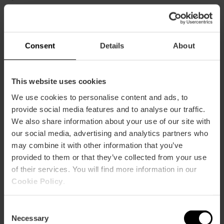
De domingo a jueves mediodía (de 13.30h a
17.30h (última reserva a las 15:00h) y lunes, 20.30h
a 0:00h (última reserva a las 22:00h).
Consent
Details
About
This website uses cookies
We use cookies to personalise content and ads, to
provide social media features and to analyse our traffic.
Cómo llegar
We also share information about your use of our site with
our social media, advertising and analytics partners who
Metro
may combine it with other information that you’ve
L10,
L3,
L5,
L7
provided to them or that they’ve collected from your use
Bus
of their services. You will find more information in our
4,
8,
10,
11,
26,
28,
31,
32,
40,
71
Cookie Policy
.
Consent
Calle Correos, 8 (Primero Aº floor) 46002 València
Necessary
Selection