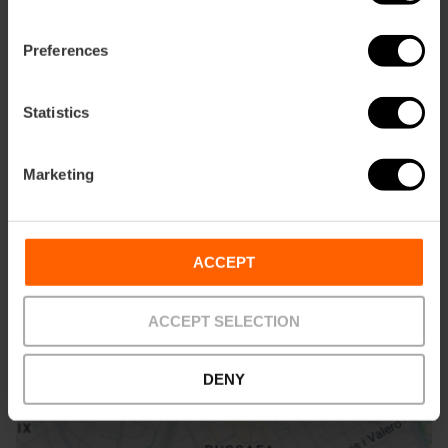
Preferences
Statistics
Marketing
ose
ebar
p
Activar mapa
r
ACCEPT
ation
ACCEPT SELECTION
DENY
Cómo llegar