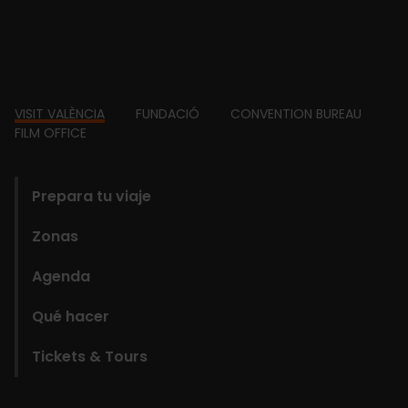
Footer
VISIT VALÈNCIA
FUNDACIÓ
CONVENTION BUREAU
FILM OFFICE
domains
Prepara tu viaje
Zonas
Agenda
Qué hacer
Tickets & Tours