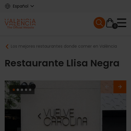
Skip
Español
to
main
Mobile menu ex
content
0
Main
Breadcrumb
Los mejores restaurantes donde comer en València
navigation
Restaurante Llisa Negra