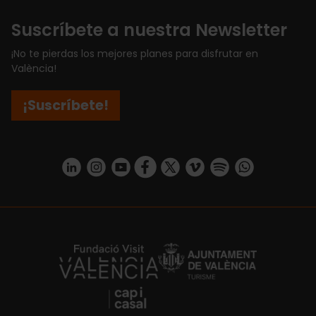
Suscríbete a nuestra Newsletter
¡No te pierdas los mejores planes para disfrutar en
València!
¡Suscríbete!
https://www.linkedin.com/company/turismo-valencia/mycompany/
https://www.instagram.com/visit_valencia/
https://www.youtube.com/user/Turisvale
https://www.facebook.com/turismov
https://twitter.com/Valenciatu
https://vimeo.com/visitva
https://open.spotif
https://api.whatsapp.com/se
https://fundacion.visitvalencia.com/