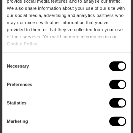
provide social media features and to analyse our traffic.
We also share information about your use of our site with
our social media, advertising and analytics partners who
may combine it with other information that you’ve
provided to them or that they’ve collected from your use
of their services. You will find more information in our
Cookie Policy
.
Consent
ose
Necessary
ebar
Selection
p
Activar mapa
r
Preferences
ation
Statistics
Marketing
Cómo llegar