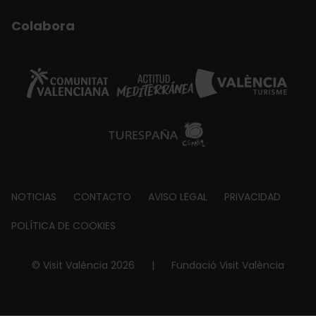
Colabora
Footer
NOTICIAS
CONTACTO
AVISO LEGAL
PRIVACIDAD
about
POLÍTICA DE COOKIES
© Visit València 2026
|
Fundació Visit València