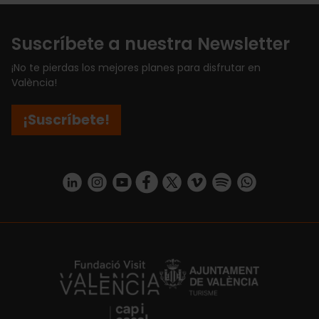
Suscríbete a nuestra Newsletter
¡No te pierdas los mejores planes para disfrutar en
València!
¡Suscríbete!
https://www.linkedin.com/company/turismo-valencia/mycompany/
https://www.instagram.com/visit_valencia/
https://www.youtube.com/user/Turisvale
https://www.facebook.com/turismov
https://twitter.com/Valenciatu
https://vimeo.com/visitva
https://open.spotif
https://api.whatsapp.com/se
https://fundacion.visitvalencia.com/