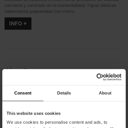
cercanía y centrado en la sostenibilidad. Tapas clásicas
valencianas preparadas con mimo.
INFO +
Cómo llegar
Metro
L1,
L2,
L3,
L5,
L9
Consent
Details
About
Bus
10,
64,
70,
92
This website uses cookies
We use cookies to personalise content and ads, to
Calle Doctor Sanchis Sivera, 24 46008 València