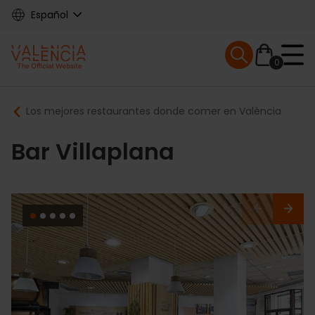
Skip
Español
to
main
Mobile menu ex
content
0
Main
Breadcrumb
Los mejores restaurantes donde comer en València
navigation
Bar Villaplana