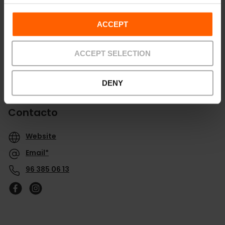
ACCEPT
ACCEPT SELECTION
DENY
Contacto
Website
Email*
96 385 06 13