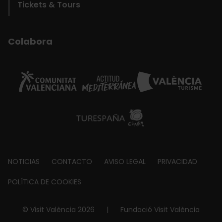
Tickets & Tours
Colabora
Footer
NOTICIAS
CONTACTO
AVISO LEGAL
PRIVACIDAD
about
POLÍTICA DE COOKIES
© Visit València 2026
|
Fundació Visit València