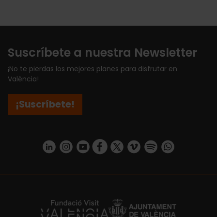
Suscríbete a nuestra Newsletter
¡No te pierdas los mejores planes para disfrutar en
València!
¡Suscríbete!
https://www.linkedin.com/company/turismo-valencia/mycompany/
https://www.instagram.com/visit_valencia/
https://www.youtube.com/user/Turisvale
https://www.facebook.com/turismov
https://twitter.com/Valenciatu
https://vimeo.com/visitva
https://open.spotif
https://api.whatsapp.com/se
https://fundacion.visitvalencia.com/