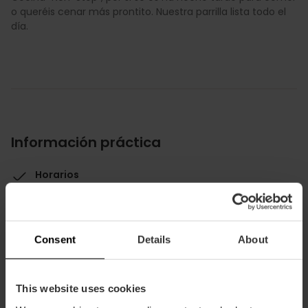
o queréis cenar más prontito. Nuestra parrilla lista todo el
día.
Información práctica
Horarios
De lunes a domingo: 13:00 a 01:00 h.
Consent
Details
About
This website uses cookies
Cómo llegar