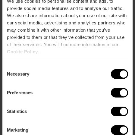
We use cookies to personalise content and ads, to
provide social media features and to analyse our traffic.
We also share information about your use of our site with
Calle d'en Llop, 4, 4, bajo derecha 46002 València
our social media, advertising and analytics partners who
may combine it with other information that you’ve
provided to them or that they’ve collected from your use
of their services. You will find more information in our
Cookie Policy
.
Consent
Necessary
Selection
ose
ebar
Preferences
p
Activar mapa
r
Statistics
ation
Marketing