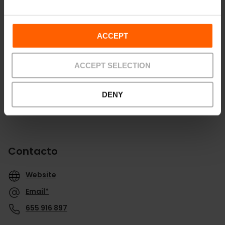
Cómo llegar
ACCEPT
ACCEPT SELECTION
DENY
Contacto
Website
Email*
655 916 897