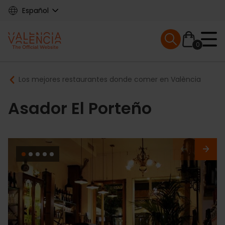
Skip
Español
to
main
Mobile menu ex
content
0
Main
Breadcrumb
Los mejores restaurantes donde comer en València
navigation
Asador El Porteño