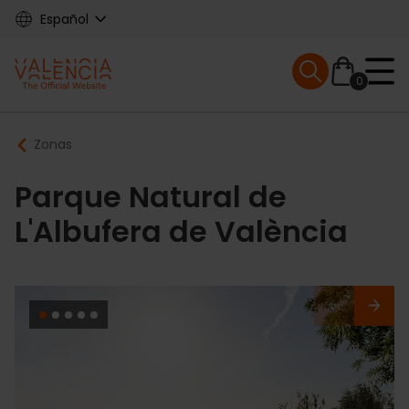
Skip
Español
to
main
Mobile menu ex
content
0
Main
Breadcrumb
Zonas
navigation
Parque Natural de
L'Albufera de València