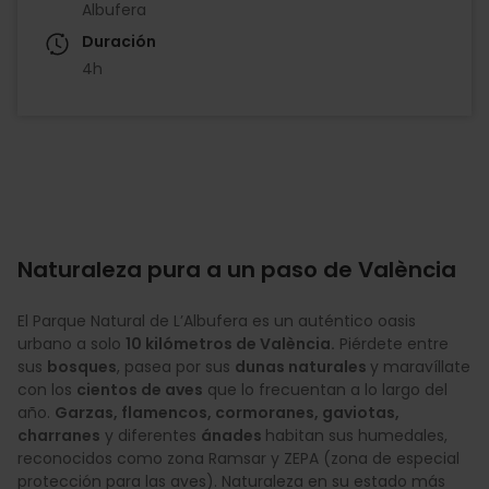
Albufera
Duración
4h
Naturaleza pura a un paso de València
El Parque Natural de L’Albufera es un auténtico oasis
urbano a solo
10 kilómetros de València.
Piérdete entre
sus
bosques
, pasea por sus
dunas naturales
y maravíllate
con los
cientos de aves
que lo frecuentan a lo largo del
año.
Garzas, flamencos, cormoranes, gaviotas,
charranes
y diferentes
ánades
habitan sus humedales,
reconocidos como zona Ramsar y ZEPA (zona de especial
protección para las aves). Naturaleza en su estado más