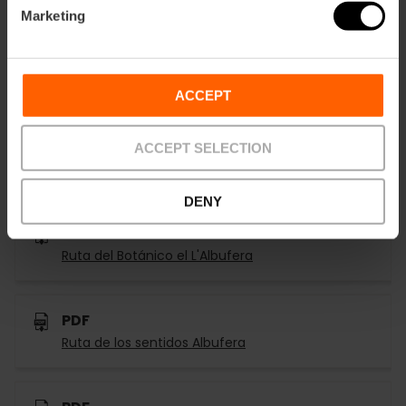
Documentos
Marketing
PDF
Mapa | Map Albufera
ACCEPT
PDF
ACCEPT SELECTION
Tancat de la pipa
DENY
PDF
Ruta del Botánico el L'Albufera
PDF
Ruta de los sentidos Albufera