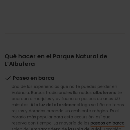
Qué hacer en el Parque Natural de
L’Albufera
Paseo en barca
Una de las experiencias que no te puedes perder en
València. Barcas tradicionales llamadas
albuferenc
te
acercan a marjales y avifauna en paseos de unos 40
minutos.
A la luz del atardecer
el lago se tiñe de tonos
rojizos y dorados creando un ambiente mágico. Es el
horario más popular para esta excursión, así que
reserva con tiempo. La mayoría de los
paseos en barca
salen del
embarcadero de la Gola de Pujol
. También