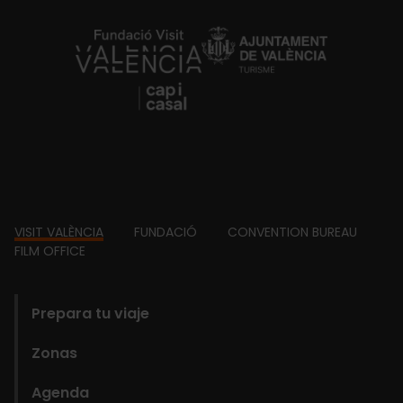
https://fundacion.visitvalencia.com/
Footer
VISIT VALÈNCIA
FUNDACIÓ
CONVENTION BUREAU
FILM OFFICE
domains
Prepara tu viaje
Zonas
Agenda