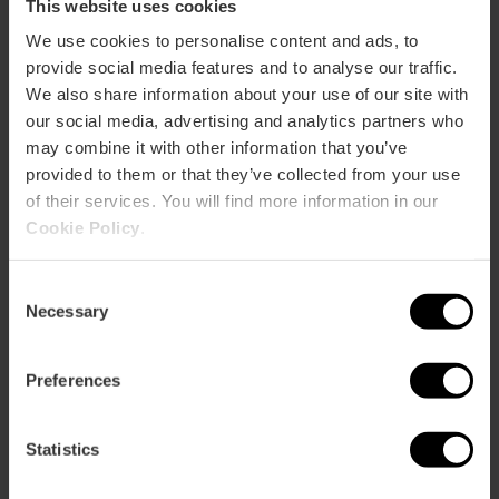
p
This website uses cookies
Activar mapa
r
We use cookies to personalise content and ads, to
ation
provide social media features and to analyse our traffic.
We also share information about your use of our site with
our social media, advertising and analytics partners who
may combine it with other information that you’ve
provided to them or that they’ve collected from your use
of their services. You will find more information in our
Cómo llegar
Cookie Policy
.
Consent
Necessary
Selection
Preferences
Statistics