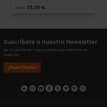
35,00 €
Desde
Suscríbete a nuestra Newsletter
¡No te pierdas los mejores planes para disfrutar en
València!
¡Suscríbete!
https://www.linkedin.com/company/turismo-valencia/mycompany/
https://www.instagram.com/visit_valencia/
https://www.youtube.com/user/Turisvale
https://www.facebook.com/turismov
https://twitter.com/Valenciatu
https://vimeo.com/visitva
https://open.spotif
https://api.whatsapp.com/se