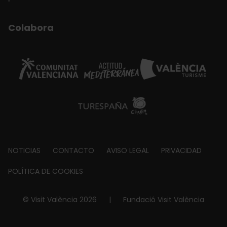
Colabora
Footer
NOTICIAS
CONTACTO
AVISO LEGAL
PRIVACIDAD
about
POLÍTICA DE COOKIES
© Visit València 2026
|
Fundació Visit València