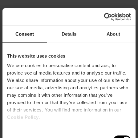
Todas las combinaciones
Consent
Details
About
This website uses cookies
We use cookies to personalise content and ads, to
provide social media features and to analyse our traffic.
We also share information about your use of our site with
our social media, advertising and analytics partners who
may combine it with other information that you’ve
provided to them or that they’ve collected from your use
of their services. You will find more information in our
Cookie Policy
.
Consent