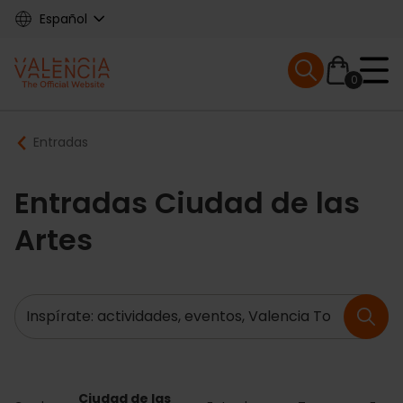
Skip
Español
to
main
Mobile menu ex
content
0
Main
Breadcrumb
Entradas
navigation
Entradas Ciudad de las
Artes
Buscar
Ciudad de las 