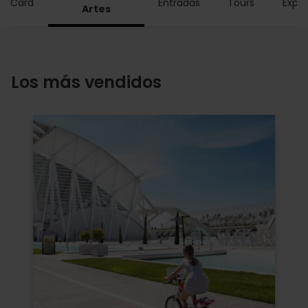
ia Card
Entradas
Tours
Exper
Artes
Los más vendidos