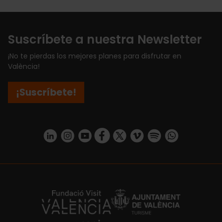
Suscríbete a nuestra Newsletter
¡No te pierdas los mejores planes para disfrutar en
València!
¡Suscríbete!
https://www.linkedin.com/company/turismo-valencia/mycompany/
https://www.instagram.com/visit_valencia/
https://www.youtube.com/user/Turisvale
https://www.facebook.com/turismov
https://twitter.com/Valenciatu
https://vimeo.com/visitva
https://open.spotif
https://api.whatsapp.com/se
https://fundacion.visitvalencia.com/