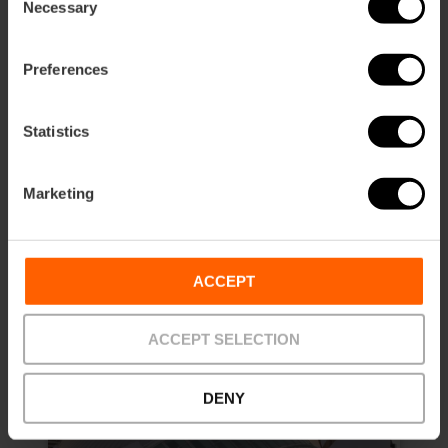
Necessary
Selection
Entrada Combinada al Hemisfèric
Preferences
y al Museo de las Ciencias
4.8
- 37 opiniones
Statistics
10% dto València Tourist Card
Marketing
Duración: 3h
14,10 €
Desde
ACCEPT
ACCEPT SELECTION
DENY