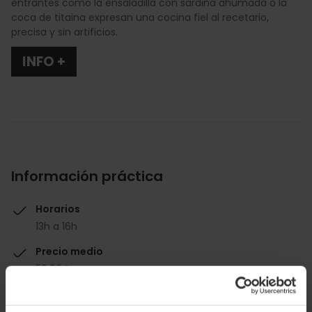
entrantes como la ensaladilla con sardina ahumada o la
coca de titaina expresan una cocina fiel al recetario,
precisa y sin artificios.
INFO +
Información práctica
Horarios
13h a 16h
Precio medio
50.00€
Wikipaella Badge