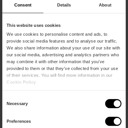
Consent
Details
About
This website uses cookies
We use cookies to personalise content and ads, to
Cómo llegar
provide social media features and to analyse our traffic.
We also share information about your use of our site with
Bus
our social media, advertising and analytics partners who
19,
31,
32,
92
may combine it with other information that you’ve
provided to them or that they’ve collected from your use
of their services. You will find more information in our
Avenida Mare Nostrum, 50 46120 Alboraia
Cookie Policy
.
Consent
Necessary
Selection
Preferences