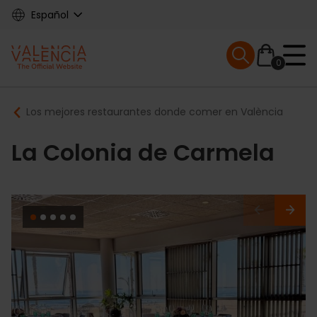
Skip
Español
to
main
Mobile menu ex
content
0
Main
Breadcrumb
Los mejores restaurantes donde comer en València
navigation
La Colonia de Carmela