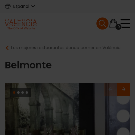
Skip
Español
to
main
Mobile menu ex
content
0
Main
Breadcrumb
Los mejores restaurantes donde comer en València
navigation
Belmonte