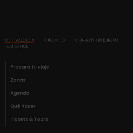
Footer
VISIT VALÈNCIA
FUNDACIÓ
CONVENTION BUREAU
FILM OFFICE
domains
Prepara tu viaje
Zonas
Agenda
Qué hacer
Tickets & Tours