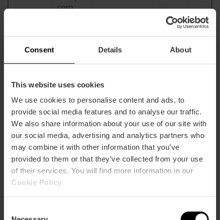
com
hubspot
.com
hubspot
.net
Consent
Details
About
hubspot
feedba
ck.com
This website uses cookies
hubspot
usercon
We use cookies to personalise content and ads, to
tent.co
provide social media features and to analyse our traffic.
m
We also share information about your use of our site with
hubspot
our social media, advertising and analytics partners who
usercon
may combine it with other information that you’ve
tent-
provided to them or that they’ve collected from your use
na1.net
of their services. You will find more information in our
twitter.c
om
Cookie Policy
.
usemes
sages.c
Consent
om
Necessary