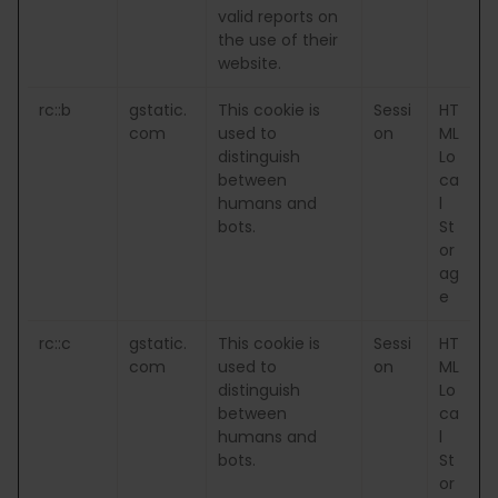
valid reports on
the use of their
website.
rc::b
gstatic.
This cookie is
Sessi
HT
com
used to
on
ML
distinguish
Lo
between
ca
humans and
l
bots.
St
or
ag
e
rc::c
gstatic.
This cookie is
Sessi
HT
com
used to
on
ML
distinguish
Lo
between
ca
humans and
l
bots.
St
or