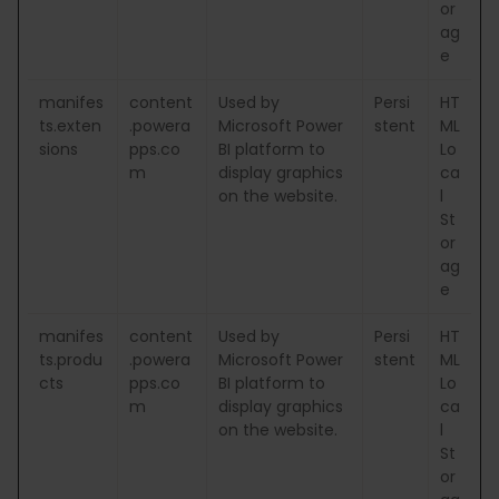
or
ag
e
manifes
content
Used by
Persi
HT
ts.exten
.powera
Microsoft Power
stent
ML
sions
pps.co
BI platform to
Lo
m
display graphics
ca
on the website.
l
St
or
ag
e
manifes
content
Used by
Persi
HT
ts.produ
.powera
Microsoft Power
stent
ML
cts
pps.co
BI platform to
Lo
m
display graphics
ca
on the website.
l
St
or