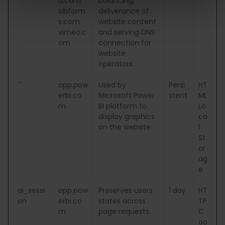
a.com
balancing,
sibform
deliverance of
s.com
website content
vimeo.c
and serving DNS
om
connection for
website
operators.
``
app.pow
Used by
Persi
HT
erbi.co
Microsoft Power
stent
ML
m
BI platform to
Lo
display graphics
ca
on the website.
l
St
or
ag
e
ai_sessi
app.pow
Preserves users
1 day
HT
on
erbi.co
states across
TP
m
page requests.
C
oo