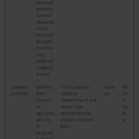
www.val
enciaco
nventio
nbureau
.com
www.val
enciafil
moffice
.org
www.visi
tvalenci
a.com
cookiet
589704
This cookie is
Sessi
HT
est [x8]
0.hs-
used to
on
TP
sites.co
determine if the
C
m
visitor has
oo
app.pow
accepted the
ki
erbi.co
cookie consent
e
m
box.
blog.visi