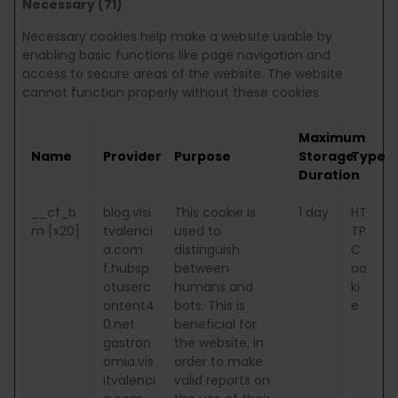
Necessary (71)
Necessary cookies help make a website usable by
enabling basic functions like page navigation and
access to secure areas of the website. The website
cannot function properly without these cookies.
Maximum
Name
Provider
Purpose
Storage
Type
Duration
__cf_b
blog.visi
This cookie is
1 day
HT
m [x20]
tvalenci
used to
TP
a.com
distinguish
C
f.hubsp
between
oo
otuserc
humans and
ki
ontent4
bots. This is
e
0.net
beneficial for
gastron
the website, in
omia.vis
order to make
itvalenci
valid reports on