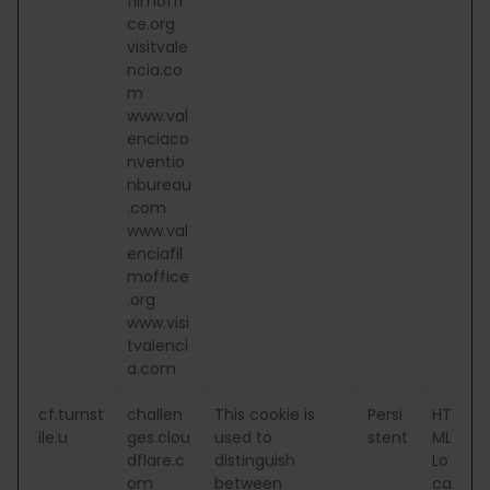
filmoffi
ce.org
visitvale
ncia.co
m
www.val
enciaco
nventio
nbureau
.com
www.val
enciafil
moffice
.org
www.visi
tvalenci
a.com
cf.turnst
challen
This cookie is
Persi
HT
ile.u
ges.clou
used to
stent
ML
dflare.c
distinguish
Lo
om
between
ca