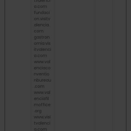
tvalenci
a.com
fundaci
on.visitv
alencia.
com
gastron
omia.vis
itvalenci
a.com
www.val
enciaco
nventio
nbureau
.com
www.val
enciafil
moffice
.org
www.visi
tvalenci
a.com