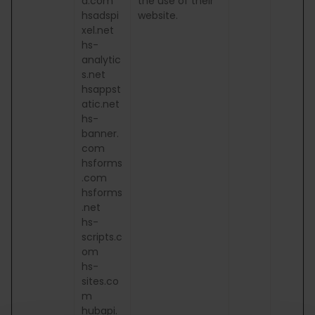
a.com
the use of their
hsadspi
website.
xel.net
hs-
analytic
s.net
hsappst
atic.net
hs-
banner.
com
hsforms
.com
hsforms
.net
hs-
scripts.c
om
hs-
sites.co
m
hubapi.