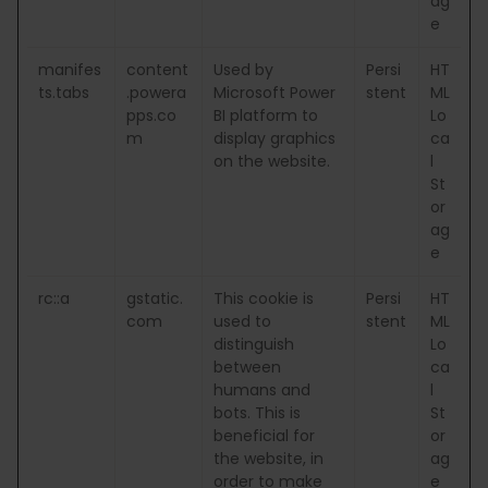
ag
e
manifes
content
Used by
Persi
HT
ts.tabs
.powera
Microsoft Power
stent
ML
pps.co
BI platform to
Lo
m
display graphics
ca
on the website.
l
St
or
ag
e
rc::a
gstatic.
This cookie is
Persi
HT
com
used to
stent
ML
distinguish
Lo
between
ca
humans and
l
bots. This is
St
beneficial for
or
the website, in
ag
order to make
e