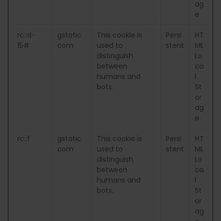
ag
e
rc::d-
gstatic.
This cookie is
Persi
HT
15#
com
used to
stent
ML
distinguish
Lo
between
ca
humans and
l
bots.
St
or
ag
e
rc::f
gstatic.
This cookie is
Persi
HT
com
used to
stent
ML
distinguish
Lo
between
ca
humans and
l
bots.
St
or
ag