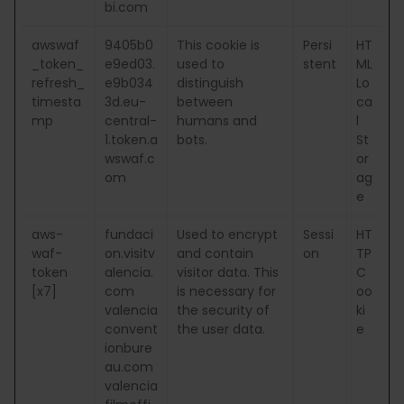
bi.com
awswaf
9405b0
This cookie is
Persi
HT
_token_
e9ed03.
used to
stent
ML
refresh_
e9b034
distinguish
Lo
timesta
3d.eu-
between
ca
mp
central-
humans and
l
1.token.a
bots.
St
wswaf.c
or
om
ag
e
aws-
fundaci
Used to encrypt
Sessi
HT
waf-
on.visitv
and contain
on
TP
token
alencia.
visitor data. This
C
[x7]
com
is necessary for
oo
valencia
the security of
ki
convent
the user data.
e
ionbure
au.com
valencia