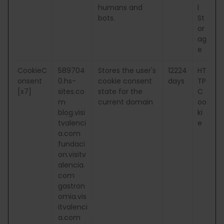
humans and
l
bots.
St
or
ag
e
CookieC
589704
Stores the user's
12224
HT
onsent
0.hs-
cookie consent
days
TP
[x7]
sites.co
state for the
C
m
current domain
oo
blog.visi
ki
tvalenci
e
a.com
fundaci
on.visitv
alencia.
com
gastron
omia.vis
itvalenci
a.com