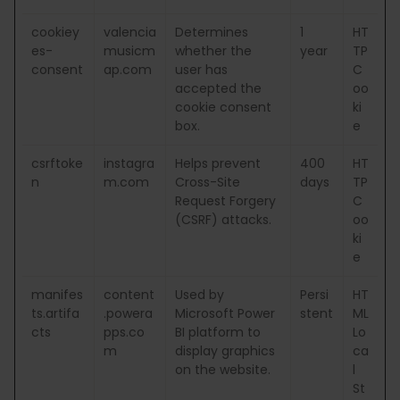
cookiey
valencia
Determines
1
HT
es-
musicm
whether the
year
TP
consent
ap.com
user has
C
accepted the
oo
cookie consent
ki
box.
e
csrftoke
instagra
Helps prevent
400
HT
n
m.com
Cross-Site
days
TP
Request Forgery
C
(CSRF) attacks.
oo
ki
e
manifes
content
Used by
Persi
HT
ts.artifa
.powera
Microsoft Power
stent
ML
cts
pps.co
BI platform to
Lo
m
display graphics
ca
on the website.
l
St