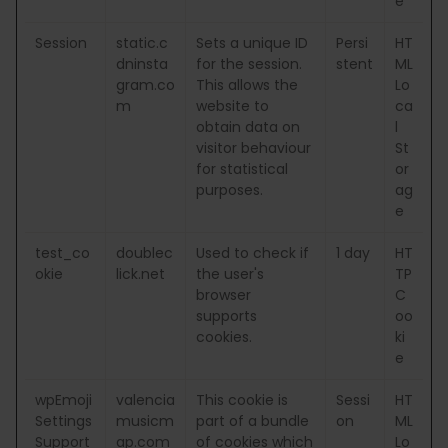
e
Session
static.c
Sets a unique ID
Persi
HT
dninsta
for the session.
stent
ML
gram.co
This allows the
Lo
m
website to
ca
obtain data on
l
visitor behaviour
St
for statistical
or
purposes.
ag
e
test_co
doublec
Used to check if
1 day
HT
okie
lick.net
the user's
TP
browser
C
supports
oo
cookies.
ki
e
wpEmoji
valencia
This cookie is
Sessi
HT
Settings
musicm
part of a bundle
on
ML
Support
ap.com
of cookies which
Lo