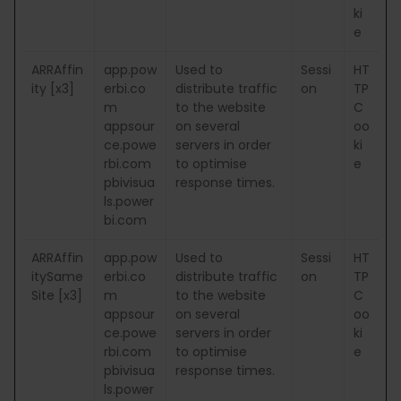
ki
e
ARRAffin
app.pow
Used to
Sessi
HT
ity [x3]
erbi.co
distribute traffic
on
TP
m
to the website
C
appsour
on several
oo
ce.powe
servers in order
ki
rbi.com
to optimise
e
pbivisua
response times.
ls.power
bi.com
ARRAffin
app.pow
Used to
Sessi
HT
itySame
erbi.co
distribute traffic
on
TP
Site [x3]
m
to the website
C
appsour
on several
oo
ce.powe
servers in order
ki
rbi.com
to optimise
e
pbivisua
response times.
ls.power