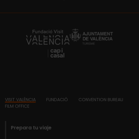
https://fundacion.visitvalencia.com/
Footer
VISIT VALÈNCIA
FUNDACIÓ
CONVENTION BUREAU
FILM OFFICE
domains
Prepara tu viaje