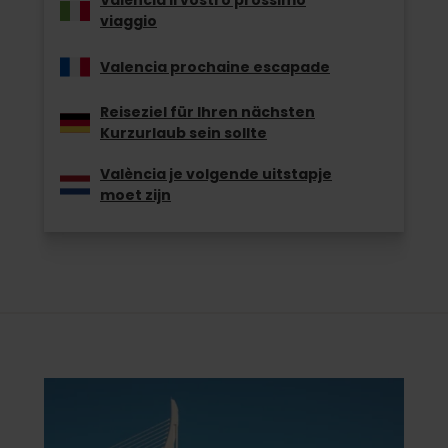
València il vostro prossimo
viaggio
Valencia prochaine escapade
Reiseziel für Ihren nächsten
Kurzurlaub sein sollte
València je volgende uitstapje
moet zijn