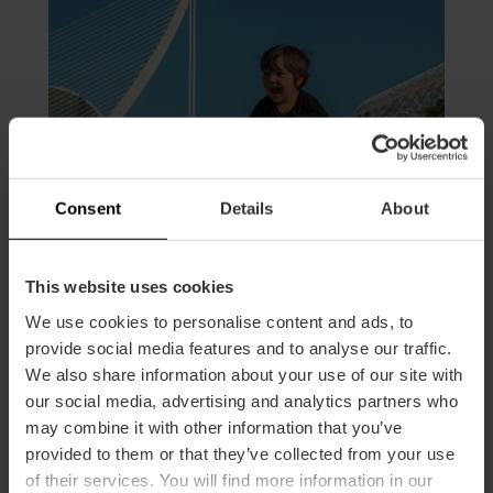
Consent
Details
About
This website uses cookies
We use cookies to personalise content and ads, to
provide social media features and to analyse our traffic.
València con niños
We also share information about your use of our site with
our social media, advertising and analytics partners who
Valencia with children
may combine it with other information that you’ve
provided to them or that they’ve collected from your use
Valencia con i bambini
of their services. You will find more information in our