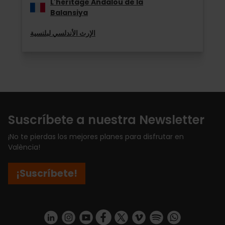
L'héritage Andalou de la
Balansiya
الإرث الأندلسي لبلنسية
Suscríbete a nuestra Newsletter
¡No te pierdas los mejores planes para disfrutar en
València!
¡Suscríbete!
https://www.linkedin.com/company/turismo-valencia/mycompany/
https://www.instagram.com/visit_valencia/
https://www.youtube.com/user/Turisvale
https://www.facebook.com/turismov
https://twitter.com/Valenciatu
https://vimeo.com/visitva
https://open.spotif
https://api.whatsapp.com/se