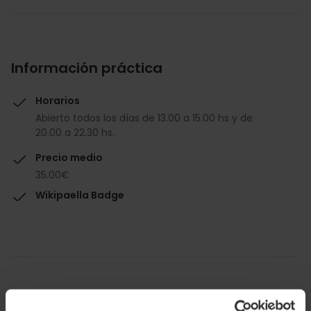
Información práctica
Horarios
Abierto todos los días de 13.00 a 15.00 hs y de
20.00 a 22.30 hs.
Precio medio
35.00€
Wikipaella Badge
Capacidad