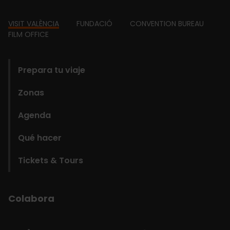
Footer
VISIT VALÈNCIA
FUNDACIÓ
CONVENTION BUREAU
FILM OFFICE
domains
Prepara tu viaje
Zonas
Agenda
Qué hacer
Tickets & Tours
Colabora