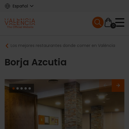
Skip
Español
to
main
Mobile menu ex
content
0
Main
Breadcrumb
Los mejores restaurantes donde comer en València
navigation
Borja Azcutia