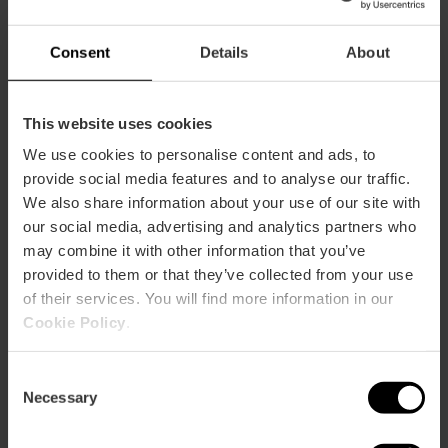
Restaurante
Consent
Details
About
90
This website uses cookies
We use cookies to personalise content and ads, to
provide social media features and to analyse our traffic.
We also share information about your use of our site with
our social media, advertising and analytics partners who
Cómo llegar
may combine it with other information that you’ve
provided to them or that they’ve collected from your use
Bus
of their services. You will find more information in our
13,
79,
92,
93
Cookie Policy
.
Calle Almirante Cadarso, 16 46005 València
Consent
Necessary
Selection