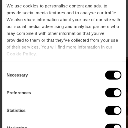
We use cookies to personalise content and ads, to
provide social media features and to analyse our traffic.
We also share information about your use of our site with
Ocio y estilo de vida
our social media, advertising and analytics partners who
may combine it with other information that you’ve
Para los que buscan acción, relax o simplemente
provided to them or that they’ve collected from your use
fundirse con el ambiente de la ciudad.
of their services. You will find more information in our
Cookie Policy
.
Consent
Necessary
Selection
Preferences
Statistics