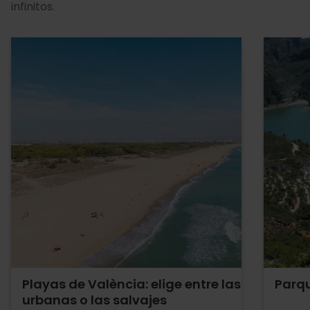
infinitos.
Playas de València: elige entre las
Parqu
urbanas o las salvajes