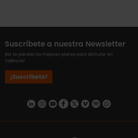
Suscríbete a nuestra Newsletter
¡No te pierdas los mejores planes para disfrutar en
València!
¡Suscríbete!
https://www.linkedin.com/company/turismo-valencia/mycompany/
https://www.instagram.com/visit_valencia/
https://www.youtube.com/user/Turisvale
https://www.facebook.com/turismov
https://twitter.com/Valenciatu
https://vimeo.com/visitva
https://open.spotif
https://api.whatsapp.com/se