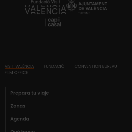
https://fundacion.visitvalencia.com/
Footer
VISIT VALÈNCIA
FUNDACIÓ
CONVENTION BUREAU
FILM OFFICE
domains
Prepara tu viaje
Zonas
Agenda
Qué hacer