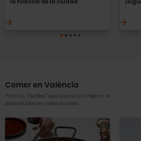
la historia de la ciudad
¡sígu
Comer en València
Para los "foodies" que buscan el origen y la
autenticidad en cada bocado.