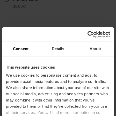
Precio medio
35.00€
Capacidad
Consent
Details
About
Restaurante
120
This website uses cookies
We use cookies to personalise content and ads, to
provide social media features and to analyse our traffic.
We also share information about your use of our site with
our social media, advertising and analytics partners who
may combine it with other information that you’ve
provided to them or that they’ve collected from your use
Cómo llegar
of their services. You will find more information in our