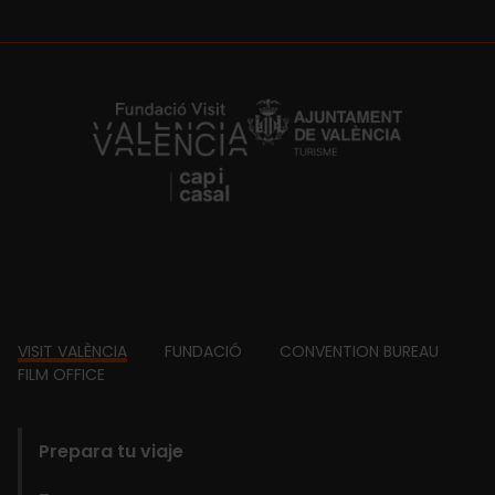
https://fundacion.visitvalencia.com/
Footer
VISIT VALÈNCIA
FUNDACIÓ
CONVENTION BUREAU
FILM OFFICE
domains
Prepara tu viaje