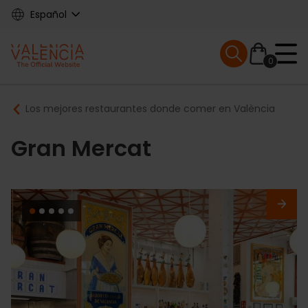
Skip
Español
to
main
Mobile menu ex
content
0
Main
Breadcrumb
Los mejores restaurantes donde comer en València
navigation
Gran Mercat