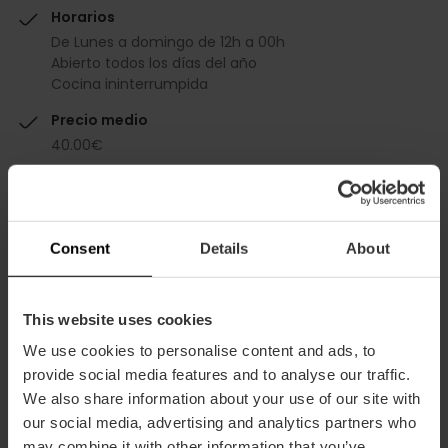
Horarios
De Lunes a domingo de 12h a 00h
Abierto todos los días del año
Cocina ininterrumpida
Precio medio
40.00€
Descuento Valencia Tourist Card
-10%
Consent
Details
About
This website uses cookies
We use cookies to personalise content and ads, to
Capacidad
provide social media features and to analyse our traffic.
We also share information about your use of our site with
Restaurante
our social media, advertising and analytics partners who
175
may combine it with other information that you’ve