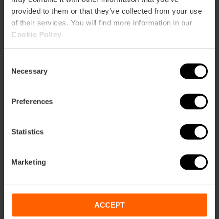
provided to them or that they’ve collected from your use
of their services. You will find more information in our
Cookie Policy
.
Consent
Cómo llegar
Necessary
Selection
Bus
Preferences
6,
7,
9,
11,
19,
26,
28,
31,
60,
62
Statistics
Calle San Vicente Mártir, 23 46002 València
Marketing
ACCEPT