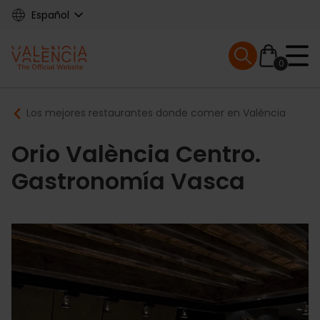
Skip
Español
to
main
Mobile menu ex
content
0
Main
Breadcrumb
Los mejores restaurantes donde comer en València
navigation
Orio València Centro.
Gastronomía Vasca